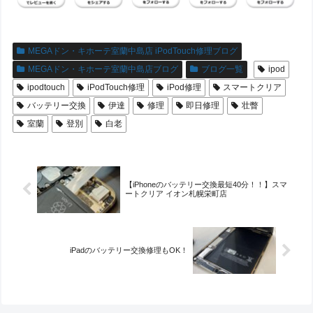
MEGAドン・キホーテ室蘭中島店 iPodTouch修理ブログ
MEGAドン・キホーテ室蘭中島店ブログ
ブログ一覧
ipod
ipodtouch
iPodTouch修理
iPod修理
スマートクリア
バッテリー交換
伊達
修理
即日修理
壮瞥
室蘭
登別
白老
【iPhoneのバッテリー交換最短40分！！】スマ
ートクリア イオン札幌栄町店
iPadのバッテリー交換修理もOK！