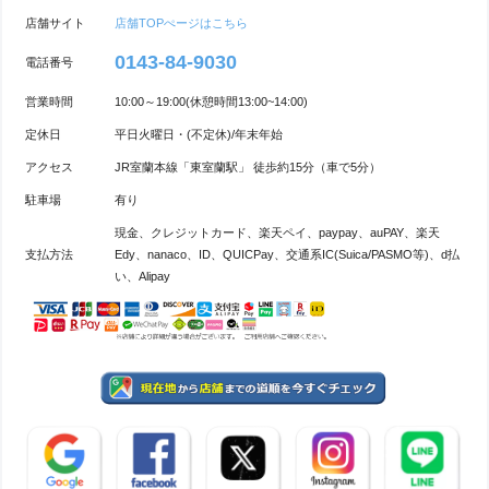
店舗サイト
店舗TOPぺージはこちら
0143-84-9030
電話番号
営業時間
10:00～19:00(休憩時間13:00~14:00)
定休日
平日火曜日・(不定休)/年末年始
アクセス
JR室蘭本線「東室蘭駅」 徒歩約15分（車で5分）
駐車場
有り
現金、クレジットカード、楽天ペイ、paypay、auPAY、楽天
支払方法
Edy、nanaco、ID、QUICPay、交通系IC(Suica/PASMO等)、d払
い、Alipay