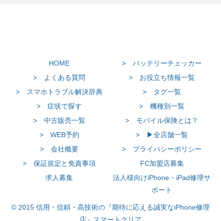
HOME
> バッテリーチェッカー
> よくある質問
> お役立ち情報一覧
> スマホトラブル解決辞典
> タグ一覧
> 症状で探す
> 機種別一覧
> 中古販売一覧
> モバイル保険とは？
> WEB予約
> ▶全店舗一覧
> 会社概要
> プライバシーポリシー
> 保証規定と免責事項
FC加盟店募集
求人募集
法人様向けiPhone・iPad修理サ
ポート
© 2015 信用・信頼・高技術の『期待に応える誠実なiPhone修理
店』スマートクリア