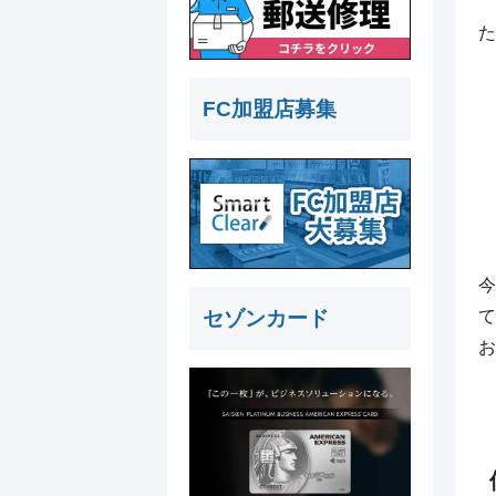
た
FC加盟店募集
今
セゾンカード
て
お