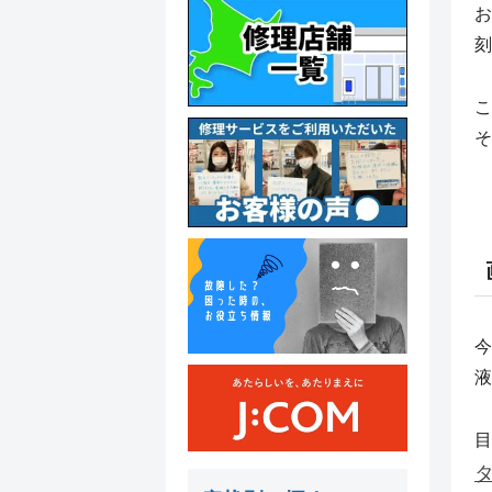
お
刻
こ
そ
今
液
目