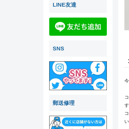
LINE友達
SNS
今
コ
郵送修理
す
コ
い