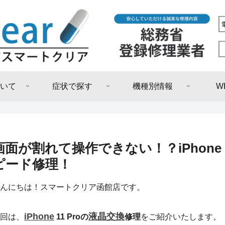
いて
症状で探す
機種別情報
W
画面が割れて操作できない！？iPhone 
ピード修理！
んにちは！スマートクリア函館店です。
iPhone
液晶交換
回は、
11 Proの
修理
をご紹介いたします。