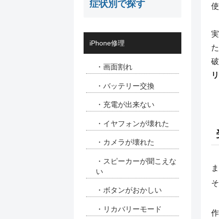
症状別で探す
使
実
iPhone修理
た
破
・画面割れ
リ
・バッテリー交換
・充電が出来ない
・イヤフォンが壊れた
・カメラが壊れた
・スピーカーが聞こえな
ま
い
そ
・ボタンがおかしい
・リカバリーモード
作