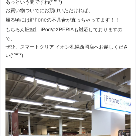
あっという間ですね
(*´꒳`*)
お買い物ついでにお預けいただければ、
iPhone
帰る頃には
の不具合が直っちゃってます！！
iPad
もちろん
、iPodやXPERIAも対応しておりますの
で、
ぜひ、スマートクリア イオン札幌西岡店へお越しくださ
い
(*´꒳`*)