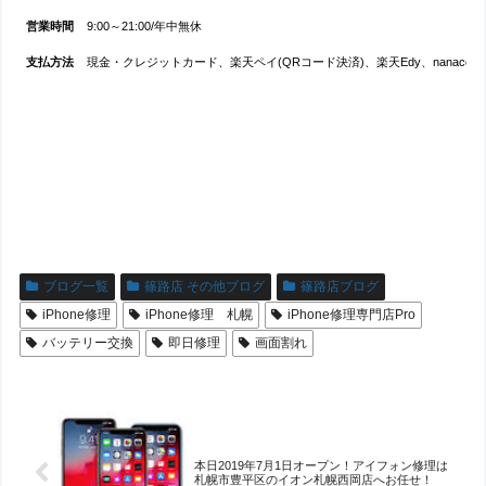
営業時間
9:00～21:00/年中無休
支払方法
現金・クレジットカード、楽天ペイ(QRコード決済)、楽天Edy、nanaco、ID、Q
ブログ一覧
篠路店 その他ブログ
篠路店ブログ
iPhone修理
iPhone修理 札幌
iPhone修理専門店Pro
バッテリー交換
即日修理
画面割れ
本日2019年7月1日オープン！アイフォン修理は
札幌市豊平区のイオン札幌西岡店へお任せ！