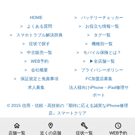
HOME
> バッテリーチェッカー
> よくある質問
> お役立ち情報一覧
> スマホトラブル解決辞典
> タグ一覧
> 症状で探す
> 機種別一覧
> 中古販売一覧
> モバイル保険とは？
> WEB予約
> ▶全店舗一覧
> 会社概要
> プライバシーポリシー
> 保証規定と免責事項
FC加盟店募集
求人募集
法人様向けiPhone・iPad修理サ
ポート
© 2015 信用・信頼・高技術の『期待に応える誠実なiPhone修理
店』スマートクリア
home
location_on
build
schedule
店舗一覧
近くの店舗
症状一覧
WEB予約