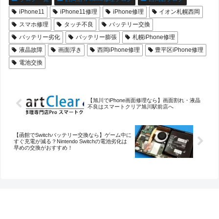
iPhone11
iPhone11修理
iPhone修理
イオン札幌西岡
スマホ修理
タッチ不良
バッテリー交換
バッテリー劣化
バッテリー膨張
札幌iPhone修理
液晶故障
画面浮き
西岡iPhone修理
豊平区iPhone修理
電池交換
【旭川でiPhone画面修理なら】画面割れ・液晶
不良はスマートクリア旭川駅前店へ
【函館でSwitchバッテリー交換なら】ゲーム中に
すぐ充電が減る？Nintendo Switchの電池劣化は
早めの交換がおすすめ！