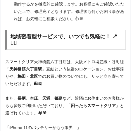
動作するかを徹底的に確認します。お客様にもご確認いただ
いた上で、修理完了となります。修理後も何かお困り事があ
れば、お気軽にご相談ください。👍💯
地域密着型サービスで、いつでも気軽に！ 📍
🚶‍♀️
スマートクリア天神橋筋六丁目店は、大阪メトロ堺筋線・谷町線
「
天神橋筋六丁目駅
」直結という抜群のロケーション。お仕事帰
りや、
梅田
・
北区
でのお買い物のついでにも、サッと立ち寄って
いただけます。🛍️🚉
また、
長柄
、
本庄
、
天満
、
都島
など、近隣にお住まいのお客様か
らも多数ご利用いただいており、「
困ったらスマートクリア
」と
選ばれています。🏘️💖
「iPhone 11のバッテリーがもう限界…」