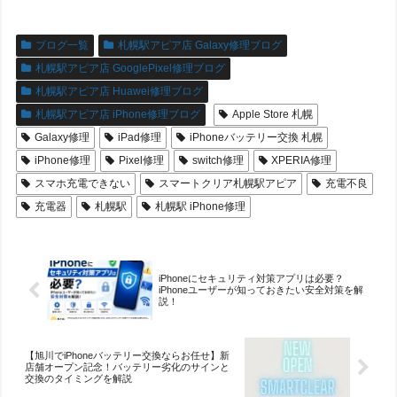
ブログ一覧
札幌駅アピア店 Galaxy修理ブログ
札幌駅アピア店 GooglePixel修理ブログ
札幌駅アピア店 Huawei修理ブログ
札幌駅アピア店 iPhone修理ブログ
Apple Store 札幌
Galaxy修理
iPad修理
iPhoneバッテリー交換 札幌
iPhone修理
Pixel修理
switch修理
XPERIA修理
スマホ充電できない
スマートクリア札幌駅アピア
充電不良
充電器
札幌駅
札幌駅 iPhone修理
iPhoneにセキュリティ対策アプリは必要？
iPhoneユーザーが知っておきたい安全対策を解
説！
【旭川でiPhoneバッテリー交換ならお任せ】新
店舗オープン記念！バッテリー劣化のサインと
交換のタイミングを解説