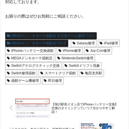
対応しております。
お困りの際はぜひお気軽にご相談ください。
MEGAドン・キホーテ函館店 任天堂ゲーム修理ブログ
MEGAドン・キホーテ函館店ブログ
Galaxy修理
iPad修理
iPhoneバッテリー交換函館
iPhone修理
Joy-Con修理
MEGAドンキホーテ函館店
NintendoSwitch修理
Switchアナログスティック交換
Switchドリフト現象
Switch修理函館
スマートクリア函館
亀田支所駅
函館ゲーム機修理
即日修理
【旭川駅前イオン店でiPhoneバッテリー交換】
交換のタイミングっていつ？分かりやすく解
説！