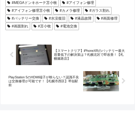
#MEGAドンキホーテ苫小牧
#アイフォン修理
#アイフォン修理苫小牧
#カメラ修理
#ガラス割れ
#バッテリー交換
#水没復旧
#液晶故障
#画面修理
#画面割れ
#苫小牧
#電池交換
【スマートクリア】iPhoneXRのバッテリー最大
容量低下の解決策は？札幌北区で即改善！【札
幌篠路店】
PlayStation 5のHDMI端子が映らない？認識不良
は交換修理が可能です！【札幌市西区】琴似駅
前