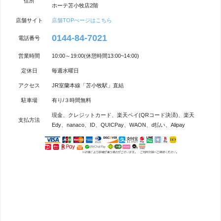
住所
ホーテ苫小牧店2階
店舗サイト
店舗TOPぺージはこちら
0144-84-7021
電話番号
営業時間
10:00～19:00(休憩時間13:00~14:00)
定休日
毎週水曜日
アクセス
JR室蘭本線「苫小牧駅」直結
駐車場
有り/３時間無料
現金、クレジットカード、楽天ペイ(QRコード決済)、楽天
支払方法
Edy、nanaco、ID、QUICPay、WAON、d払い、Alipay