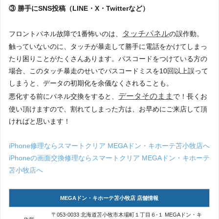
③ 勝手にSNS投稿（LINE・X・Twitterなど）
タッチパネル
フロントパネル故障で1番怖いのは、
の誤作動。
触っていないのに、タッチが暴走して勝手に電話をかけてしまっ
たり困りことがたくさんあります。パスコードをつけている方の
場合、このタッチ暴走のせいでパスコードミスを10回以上誤って
しまうと、データの初期化を余儀なくされることも。
データそのまま
悪化する前にパネル交換をすると、
で！長くお
使い頂けますので、割れてしまった方は、お早めにご来店して頂
ければと思います！
iPhone修理ならスマートクリア MEGAドン・キホーテ苫小牧店へ
iPhoneの画面交換修理ならスマートクリア MEGAドン・キホーテ
苫小牧店へ
MEGAドン・キホーテ苫小牧店 店舗情報
〒053-0033 北海道苫小牧市木場町１丁目６-１ MEGAドン・キ