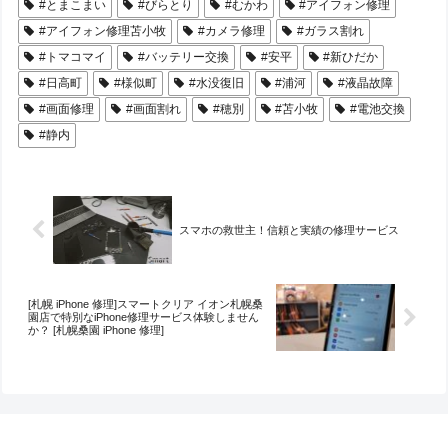
#とまこまい
#びらとり
#むかわ
#アイフォン修理
#アイフォン修理苫小牧
#カメラ修理
#ガラス割れ
#トマコマイ
#バッテリー交換
#安平
#新ひだか
#日高町
#様似町
#水没復旧
#浦河
#液晶故障
#画面修理
#画面割れ
#穂別
#苫小牧
#電池交換
#静内
スマホの救世主！信頼と実績の修理サービス
[札幌 iPhone 修理]スマートクリア イオン札幌桑
園店で特別なiPhone修理サービス体験しません
か？ [札幌桑園 iPhone 修理]