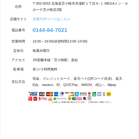
〒053-0033 北海道苫小牧市木場町１丁目６-１ MEGAドン・キ
住所
ホーテ苫小牧店2階
店舗サイト
店舗TOPぺージはこちら
0144-84-7021
電話番号
営業時間
10:00～19:00(休憩時間13:00~14:00)
定休日
毎週水曜日
アクセス
JR室蘭本線「苫小牧駅」直結
駐車場
有り/３時間無料
現金、クレジットカード、楽天ペイ(QRコード決済)、楽天
支払方法
Edy、nanaco、ID、QUICPay、WAON、d払い、Alipay