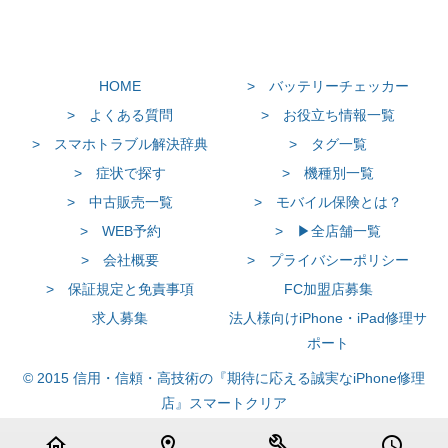
HOME
> バッテリーチェッカー
> よくある質問
> お役立ち情報一覧
> スマホトラブル解決辞典
> タグ一覧
> 症状で探す
> 機種別一覧
> 中古販売一覧
> モバイル保険とは？
> WEB予約
> ▶全店舗一覧
> 会社概要
> プライバシーポリシー
> 保証規定と免責事項
FC加盟店募集
求人募集
法人様向けiPhone・iPad修理サ
ポート
© 2015 信用・信頼・高技術の『期待に応える誠実なiPhone修理
店』スマートクリア
home
location_on
build
schedule