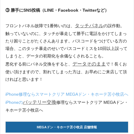
③ 勝手にSNS投稿（LINE・Facebook・Twitterなど）
タッチパネル
フロントパネル故障で1番怖いのは、
の誤作動。
触っていないのに、タッチが暴走して勝手に電話をかけてしまっ
たり困りことがたくさんあります。パスコードをつけている方の
場合、このタッチ暴走のせいでパスコードミスを10回以上誤って
しまうと、データの初期化を余儀なくされることも。
データそのまま
悪化する前にパネル交換をすると、
で！長くお
使い頂けますので、割れてしまった方は、お早めにご来店して頂
ければと思います！
iPhone修理ならスマートクリア MEGAドン・キホーテ苫小牧店へ
バッテリー交換
iPhoneの
修理ならスマートクリア MEGAドン・
キホーテ苫小牧店へ
MEGAドン・キホーテ苫小牧店 店舗情報