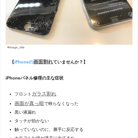
#image_title
画面割れ
【
iPhoneの
ていませんか？】
iPhoneパネル修理の主な症状
ガラス割れ
フロント
画面が真っ暗
で映らなくなった
黒い液漏れ
タッチが効かない
触っていないのに、勝手に反応する
カラフルな線が液晶に出てきた