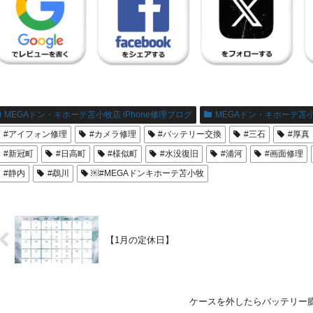
MEGAドン・キホーテ苫小牧店 iPhone修理ブログ
MEGAドン・キホーテ苫
#アイフォン修理
#カメラ修理
#バッテリー交換
#三石
#厚真
#新冠町
#日高町
#様似町
#水没復旧
#浦河
#画面修理
#静内
#鵡川
￼#MEGAドンキホーテ苫小牧
【1月の定休日】
ケースを外したらバッテリー