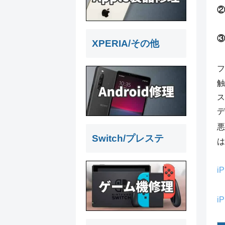
②
③
XPERIA/その他
フ
触
ス
デ
悪
Switch/プレステ
i
i