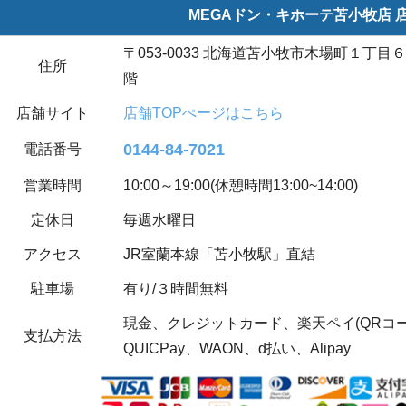
MEGAドン・キホーテ苫小牧店 
〒053-0033 北海道苫小牧市木場町１丁目
住所
階
店舗サイト
店舗TOPぺージはこちら
0144-84-7021
電話番号
営業時間
10:00～19:00(休憩時間13:00~14:00)
定休日
毎週水曜日
アクセス
JR室蘭本線「苫小牧駅」直結
駐車場
有り/３時間無料
現金、クレジットカード、楽天ペイ(QRコード決
支払方法
QUICPay、WAON、d払い、Alipay