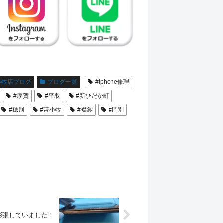
小牧店ブログ
ブログ一覧
#iphone修理
#厚賀
#平取
#新ひだか町
#穂別
#苫小牧
#襟裳
#門別
膨張していました！