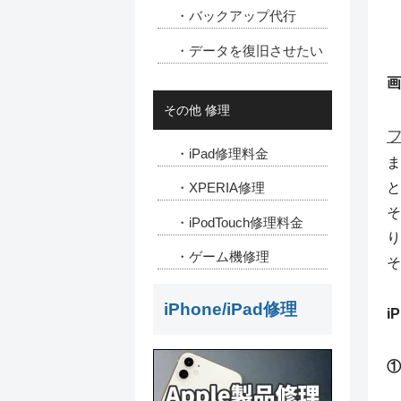
・バックアップ代行
・データを復旧させたい
画
その他 修理
・iPad修理料金
ま
と
・XPERIA修理
そ
・iPodTouch修理料金
り
・ゲーム機修理
そ
iPhone/iPad修理
i
①