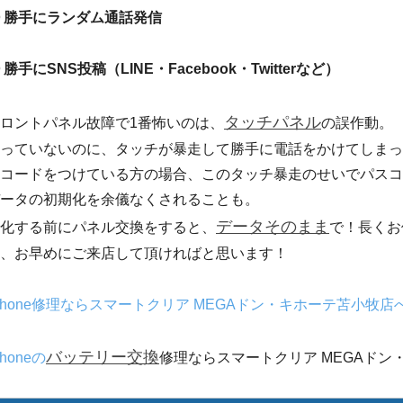
 勝手にランダム通話発信
 勝手にSNS投稿（LINE・Facebook・Twitterなど）
タッチパネル
ロントパネル故障で1番怖いのは、
の誤作動。
っていないのに、タッチが暴走して勝手に電話をかけてしまっ
コードをつけている方の場合、このタッチ暴走のせいでパスコ
ータの初期化を余儀なくされることも。
データそのまま
化する前にパネル交換をすると、
で！長くお
は、お早めにご来店して頂ければと思います！
Phone修理ならスマートクリア MEGAドン・キホーテ苫小牧店
バッテリー交換
Phoneの
修理ならスマートクリア MEGAドン