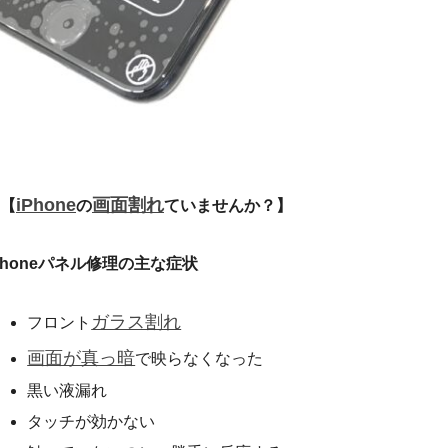
iPhone
画面割れ
【
の
ていませんか？】
Phoneパネル修理の主な症状
ガラス割れ
フロント
画面が真っ暗
で映らなくなった
黒い液漏れ
タッチが効かない