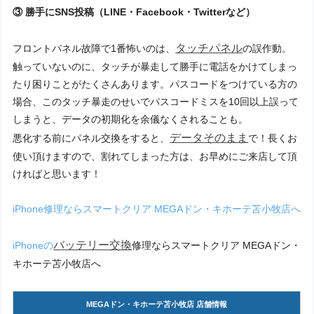
③ 勝手にSNS投稿（LINE・Facebook・Twitterなど）
タッチパネル
フロントパネル故障で1番怖いのは、
の誤作動。
触っていないのに、タッチが暴走して勝手に電話をかけてしまっ
たり困りことがたくさんあります。パスコードをつけている方の
場合、このタッチ暴走のせいでパスコードミスを10回以上誤って
しまうと、データの初期化を余儀なくされることも。
データそのまま
悪化する前にパネル交換をすると、
で！長くお
使い頂けますので、割れてしまった方は、お早めにご来店して頂
ければと思います！
iPhone修理ならスマートクリア MEGAドン・キホーテ苫小牧店へ
バッテリー交換
iPhoneの
修理ならスマートクリア MEGAドン・
キホーテ苫小牧店へ
MEGAドン・キホーテ苫小牧店 店舗情報