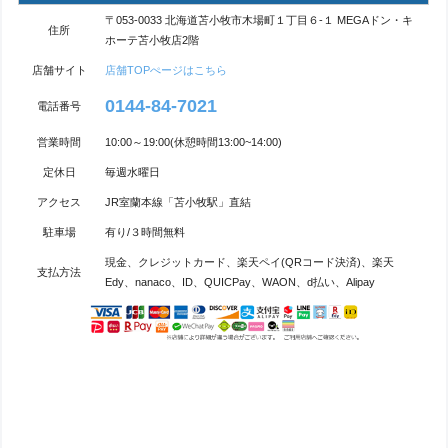
〒053-0033 北海道苫小牧市木場町１丁目６-１ MEGAドン・キ
住所
ホーテ苫小牧店2階
店舗サイト
店舗TOPぺージはこちら
0144-84-7021
電話番号
営業時間
10:00～19:00(休憩時間13:00~14:00)
定休日
毎週水曜日
アクセス
JR室蘭本線「苫小牧駅」直結
駐車場
有り/３時間無料
現金、クレジットカード、楽天ペイ(QRコード決済)、楽天
支払方法
Edy、nanaco、ID、QUICPay、WAON、d払い、Alipay