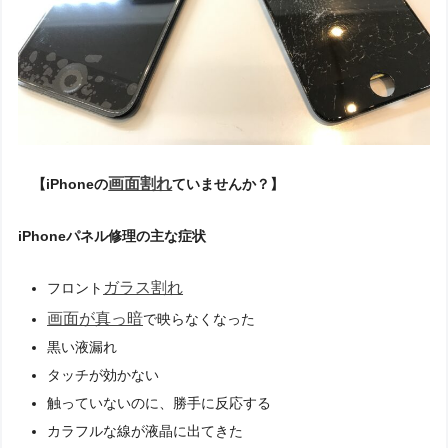
画面割れ
【iPhoneの
ていませんか？】
iPhoneパネル修理の主な症状
ガラス割れ
フロント
画面が真っ暗
で映らなくなった
黒い液漏れ
タッチが効かない
触っていないのに、勝手に反応する
カラフルな線が液晶に出てきた