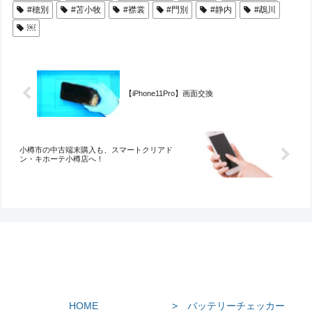
#穂別
#苫小牧
#襟裳
#門別
#静内
#鵡川
￼
【iPhone11Pro】画面交換
小樽市の中古端末購入も、スマートクリアド
ン・キホーテ小樽店へ！
HOME
> バッテリーチェッカー