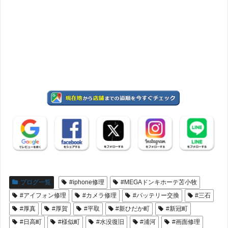
ブログ一覧
#iphone修理
#MEGAドンキホーテ苫小牧
#アイフォン修理
#カメラ修理
#バッテリー交換
#三石
#厚真
#厚賀
#平取
#新ひだか町
#新冠町
#日高町
#様似町
#水没復旧
#浦河
#画面修理