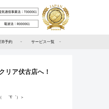
EB予約
サービス一覧
トクリア伏古店へ！
（ ゜∇゜）＞