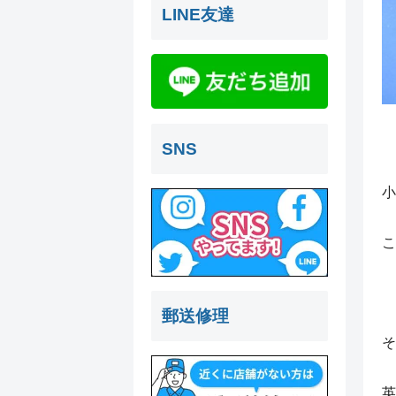
LINE友達
SNS
小
こ
郵送修理
そ
英