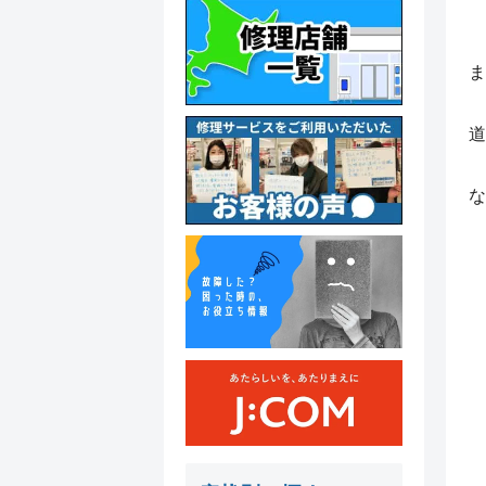
ま
道
な