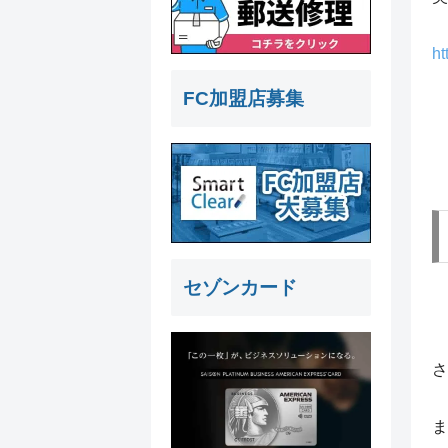
ht
FC加盟店募集
セゾンカード
さ
ま