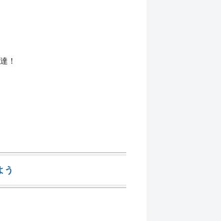
達！
よう