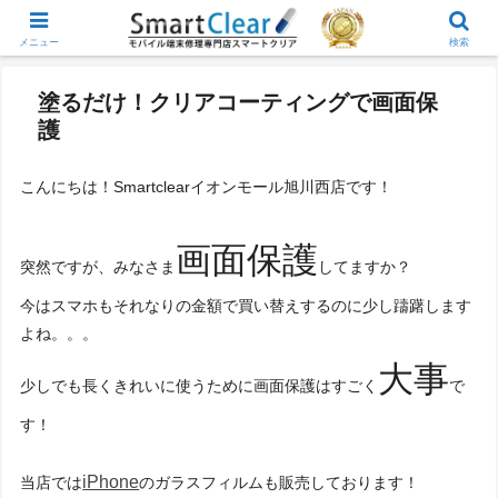
メニュー
検索
塗るだけ！クリアコーティングで画面保
護
こんにちは！Smartclearイオンモール旭川西店です！
画面保護
突然ですが、みなさま
してますか？
今はスマホもそれなりの金額で買い替えするのに少し躊躇します
よね。。。
大事
少しでも長くきれいに使うために画面保護はすごく
で
す！
iPhone
当店では
のガラスフィルムも販売しております！