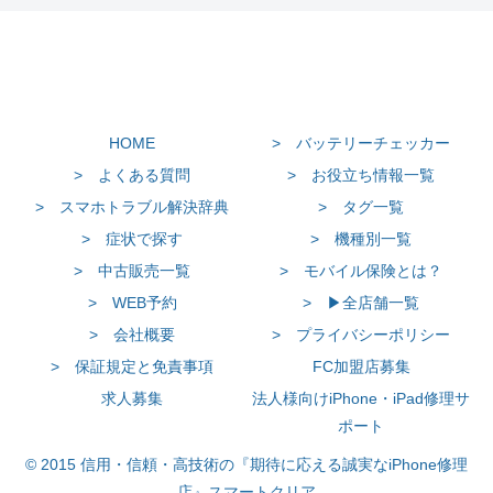
HOME
> バッテリーチェッカー
> よくある質問
> お役立ち情報一覧
> スマホトラブル解決辞典
> タグ一覧
> 症状で探す
> 機種別一覧
> 中古販売一覧
> モバイル保険とは？
> WEB予約
> ▶全店舗一覧
> 会社概要
> プライバシーポリシー
> 保証規定と免責事項
FC加盟店募集
求人募集
法人様向けiPhone・iPad修理サ
ポート
© 2015 信用・信頼・高技術の『期待に応える誠実なiPhone修理
店』スマートクリア