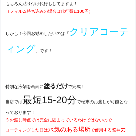
もちろん貼り付け代行もしてますよ！
（フィルム持ち込みの場合は代行費1,100円）
クリアコーテ
しかし！今回お勧めしたいのは「
ィング
」です！
塗るだけ
特別な液剤を画面に
で完成！
最短15-20分
当店では
で端末のお渡しが可能とな
っております！
※お渡し時点では完全に固まっているわけではないので
水気のある場所
カ
コーティングした日は
で使用する際や