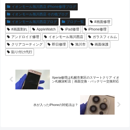
イオンモール旭川西店 iPhone修理ブログ
イオンモール旭川西店 その他ブログ
イオンモール旭川西店ブログ
ブログ一覧
#画面修理
#画面割れ
AppleWatch
iPad修理
iPhone修理
アンドロイド修理
イオンモール旭川西店
ガラスフィルム
クリアコーティング
即日修理
旭川市
画面保護
貼り付け代行
Xperia修理は札幌市東区のスマートクリア イオ
ン札幌栄町店｜画面交換・バッテリー交換対応
水が入ったiPhoneの対処法は？