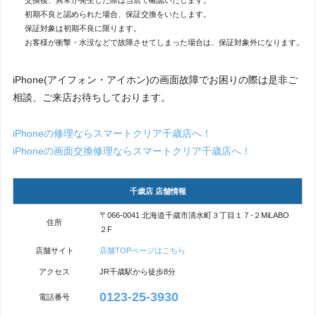
交換後、異常が発生した際は当店で確認いたします。
初期不良と認められた場合、保証交換をいたします。
保証対象は初期不良に限ります。
お客様が衝撃・水没などで故障させてしまった場合は、保証対象外になります。
iPhone(アイフォン・アイホン)の画面故障でお困りの際は是非ご
相談、ご来店お待ちしております。
iPhoneの修理ならスマートクリア千歳店へ！
iPhoneの画面交換修理ならスマートクリア千歳店へ！
千歳店 店舗情報
〒066-0041 北海道千歳市清水町３丁目１７-２MiLABO
住所
２F
店舗サイト
店舗TOPぺージはこちら
アクセス
JR千歳駅から徒歩8分
0123-25-3930
電話番号