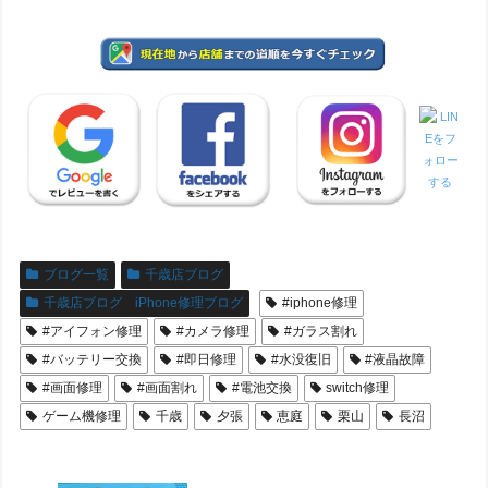
ブログ一覧
千歳店ブログ
千歳店ブログ iPhone修理ブログ
#iphone修理
#アイフォン修理
#カメラ修理
#ガラス割れ
#バッテリー交換
#即日修理
#水没復旧
#液晶故障
#画面修理
#画面割れ
#電池交換
switch修理
ゲーム機修理
千歳
夕張
恵庭
栗山
長沼