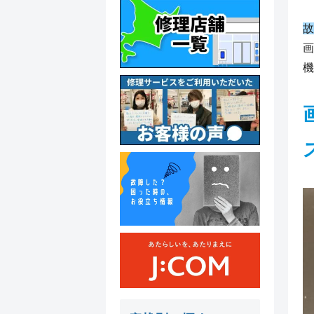
故
画
機