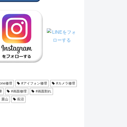
hone修理
#アイフォン修理
#カメラ修理
障
#画面修理
#画面割れ
栗山
長沼