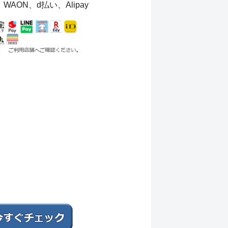
、WAON、d払い、Alipay