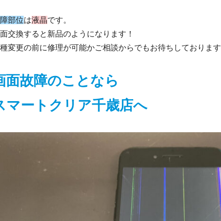
障部位
は
液晶
です。
面交換すると新品のようになります！
種変更の前に修理が可能かご相談からでもお待ちしております
画面故障のことなら
スマートクリア千歳店へ