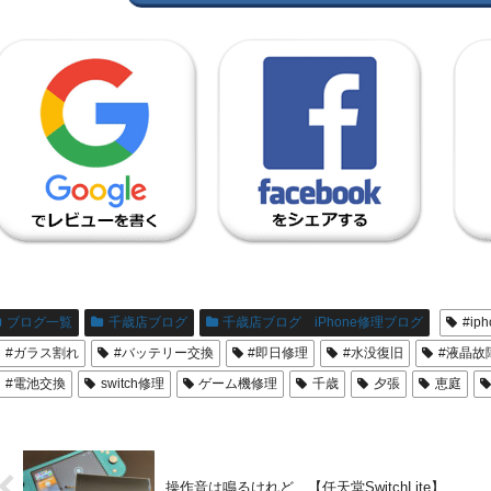
ブログ一覧
千歳店ブログ
千歳店ブログ iPhone修理ブログ
#ip
#ガラス割れ
#バッテリー交換
#即日修理
#水没復旧
#液晶故
#電池交換
switch修理
ゲーム機修理
千歳
夕張
恵庭
操作音は鳴るけれど…【任天堂SwitchLite】