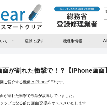
いて
症状で探す
機種別情報
W
画面が割れた衝撃で！？【iPhone画面
iPhone
回ご紹介する機種は
SE3です。
面が割れた衝撃で液晶が故障していました。
画面交換
タップになる前に
をオススメいたします！