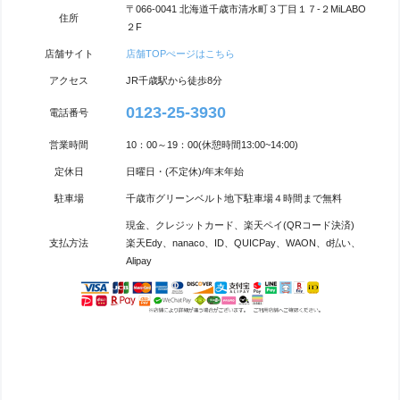
〒066-0041 北海道千歳市清水町３丁目１７-２MiLABO
住所
２F
店舗サイト
店舗TOPぺージはこちら
アクセス
JR千歳駅から徒歩8分
0123-25-3930
電話番号
営業時間
10：00～19：00(休憩時間13:00~14:00)
定休日
日曜日・(不定休)/年末年始
駐車場
千歳市グリーンベルト地下駐車場４時間まで無料
現金、クレジットカード、楽天ペイ(QRコード決済)
支払方法
楽天Edy、nanaco、ID、QUICPay、WAON、d払い、
Alipay