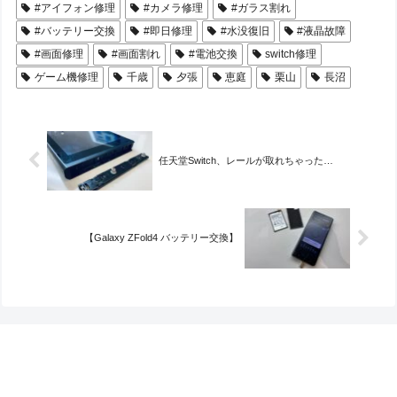
#アイフォン修理
#カメラ修理
#ガラス割れ
#バッテリー交換
#即日修理
#水没復旧
#液晶故障
#画面修理
#画面割れ
#電池交換
switch修理
ゲーム機修理
千歳
夕張
恵庭
栗山
長沼
任天堂Switch、レールが取れちゃった…
【Galaxy ZFold4 バッテリー交換】