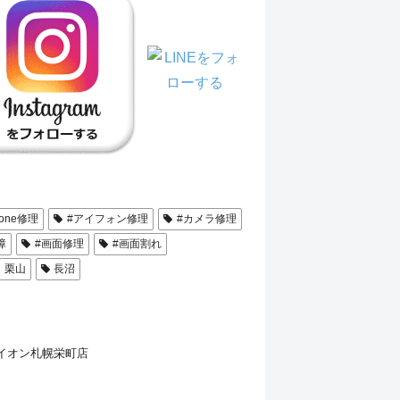
hone修理
#アイフォン修理
#カメラ修理
障
#画面修理
#画面割れ
栗山
長沼
 イオン札幌栄町店