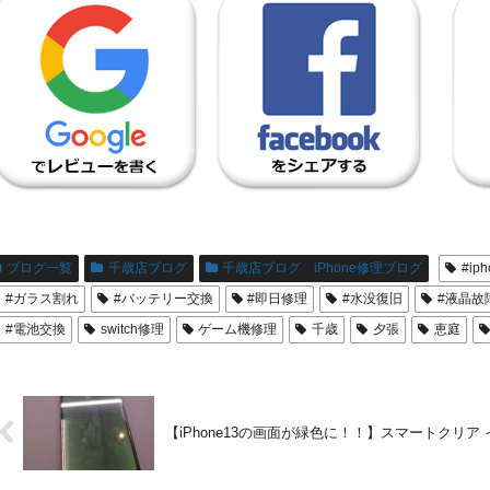
ブログ一覧
千歳店ブログ
千歳店ブログ iPhone修理ブログ
#ip
#ガラス割れ
#バッテリー交換
#即日修理
#水没復旧
#液晶故
#電池交換
switch修理
ゲーム機修理
千歳
夕張
恵庭
【iPhone13の画面が緑色に！！】スマートクリア