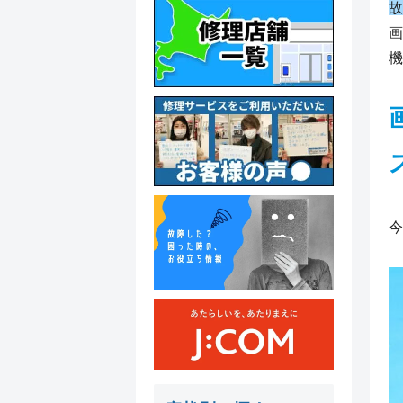
故
画
機
今