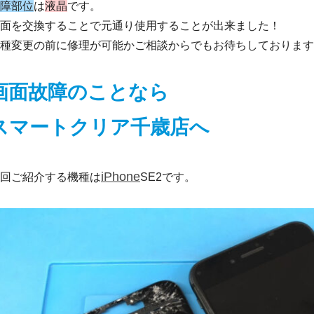
障部位
は
液晶
です。
面を交換することで元通り使用することが出来ました！
種変更の前に修理が可能かご相談からでもお待ちしております
画面故障のことなら
スマートクリア千歳店へ
iPhone
回ご紹介する機種は
SE2です。