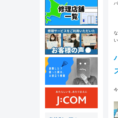
バ
な
い
今