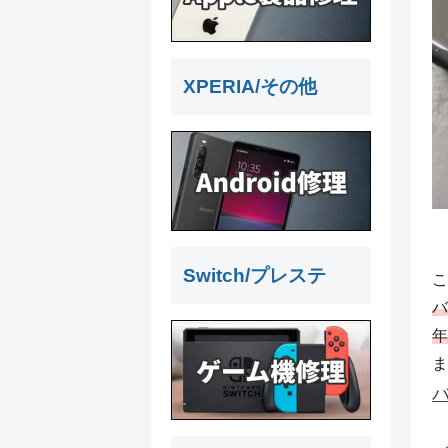
XPERIA/その他
Switch/プレステ
こ
バ
年
ま