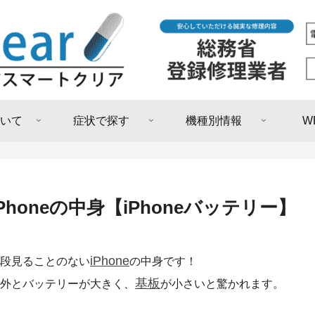
いて
症状で探す
機種別情報
W
iPhoneの中身【iPhoneバッテリー】
iPhone
段見ることのない
の中身です！
基板
外とバッテリーが大きく、
が小さいと驚かれます。