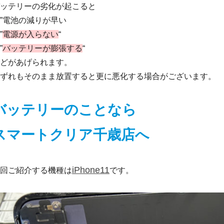
ッテリーの劣化が起こると
”電池の減りが早い
”
電源が入らない
“
”
バッテリーが膨張する
“
どがあげられます。
ずれもそのまま放置すると更に悪化する場合がございます。
バッテリーのことなら
スマートクリア千歳店へ
iPhone11
回ご紹介する機種は
です。