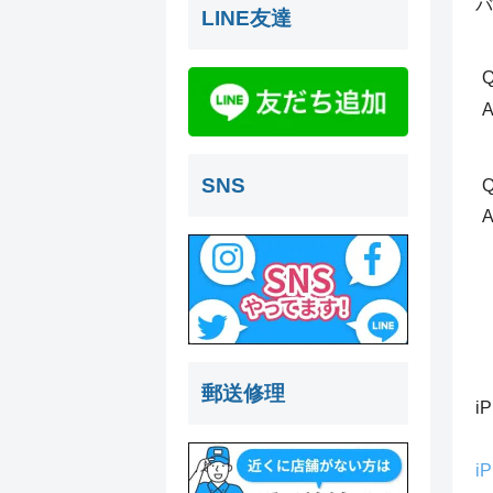
バ
LINE友達
Q
SNS
郵送修理
i
i