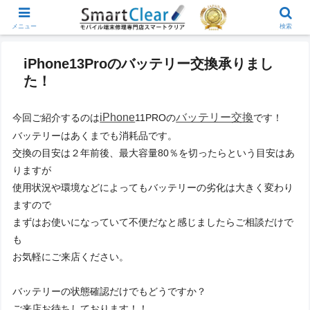
メニュー
検索
iPhone13Proのバッテリー交換承りまし
た！
iPhone
バッテリー交換
今回ご紹介するのは
11PROの
です！
バッテリーはあくまでも消耗品です。
交換の目安は２年前後、最大容量80％を切ったらという目安はあ
りますが
使用状況や環境などによってもバッテリーの劣化は大きく変わり
ますので
まずはお使いになっていて不便だなと感じましたらご相談だけで
も
お気軽にご来店ください。
バッテリーの状態確認だけでもどうですか？
ご来店お待ちしております！！