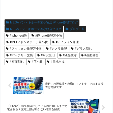
MEGAドン・キホーテ苫小牧店 iPhone修理ブログ
MEGAドン・キホーテ苫小牧店ブログ
ブログ一覧
#iphone修理
#iPhone修理苫小牧
#MEGAドンキホーテ苫小牧
#アイフォン修理
#アイフォン修理苫小牧
#カメラ修理
#ガラス割れ
#バッテリー交換
#水没復旧
#液晶故障
#画面修理
#画面割れ
#苫小牧
#電池交換
最近、水没修理が急増しています！そのまま放
置は危険です！
【iPhone】80％制限にしているのに100％まで充
電される？充電上限が効かない理由を解説