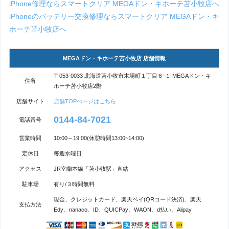
iPhone修理ならスマートクリア MEGAドン・キホーテ苫小牧店へ
iPhoneのバッテリー交換修理ならスマートクリア MEGAドン・キ
ホーテ苫小牧店へ
MEGAドン・キホーテ苫小牧店 店舗情報
〒053-0033 北海道苫小牧市木場町１丁目６-１ MEGAドン・キ
住所
ホーテ苫小牧店2階
店舗サイト
店舗TOPぺージはこちら
0144-84-7021
電話番号
営業時間
10:00～19:00(休憩時間13:00~14:00)
定休日
毎週水曜日
アクセス
JR室蘭本線「苫小牧駅」直結
駐車場
有り/３時間無料
現金、クレジットカード、楽天ペイ(QRコード決済)、楽天
支払方法
Edy、nanaco、ID、QUICPay、WAON、d払い、Alipay