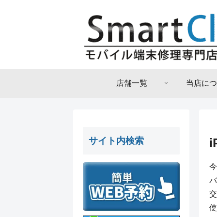
店舗一覧
当店につ
サイト内検索
今
バ
交
使