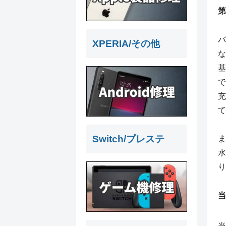
第
バ
XPERIA/その他
な
基
で
充
て
Switch/プレステ
ま
水
り
当
当