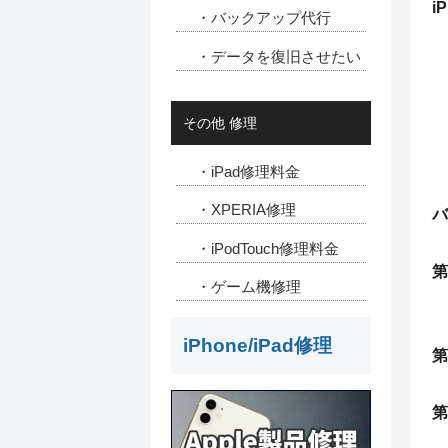
i
・バックアップ代行
・データを復旧させたい
その他 修理
・iPad修理料金
・XPERIA修理
バ
・iPodTouch修理料金
第
・ゲーム機修理
iPhone/iPad修理
第
第