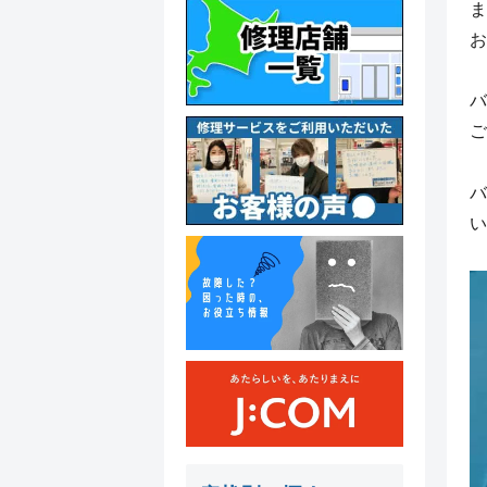
ま
お
バ
ご
バ
い