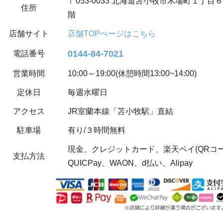
〒053-0033 北海道苫小牧市木場町１丁目
住所
階
店舗サイト
店舗TOPぺージはこちら
0144-84-7021
電話番号
営業時間
10:00～19:00(休憩時間13:00~14:00)
定休日
毎週水曜日
アクセス
JR室蘭本線「苫小牧駅」直結
駐車場
有り/３時間無料
現金、クレジットカード、楽天ペイ(QRコード決
支払方法
QUICPay、WAON、d払い、Alipay