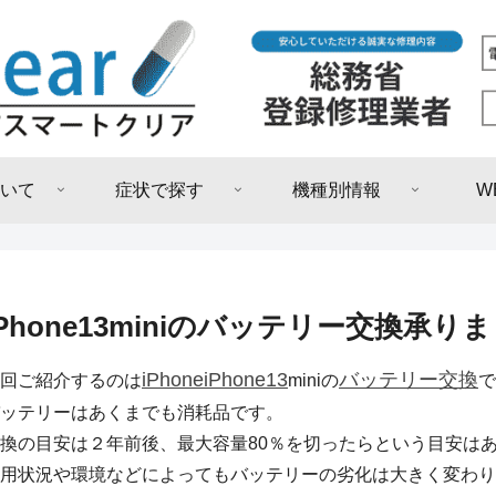
いて
症状で探す
機種別情報
W
iPhone13miniのバッテリー交換承り
iPhone
iPhone13
バッテリー交換
回ご紹介するのは
miniの
で
ッテリーはあくまでも消耗品です。
換の目安は２年前後、最大容量80％を切ったらという目安は
用状況や環境などによってもバッテリーの劣化は大きく変わり