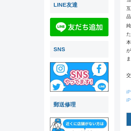
LINE友達
互
品
純
た
本
SNS
が
ま
交
i
i
郵送修理