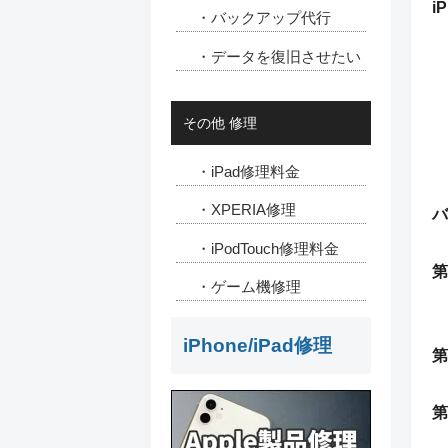
i
・バックアップ代行
・データを復旧させたい
その他 修理
・iPad修理料金
・XPERIA修理
バ
・iPodTouch修理料金
第
・ゲーム機修理
iPhone/iPad修理
第
第