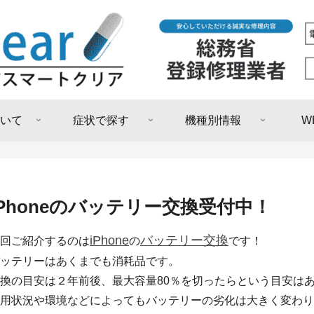
いて
症状で探す
機種別情報
W
iPhoneのバッテリー交換受付中！
iPhone
バッテリー交換
回ご紹介するのは
の
です！
ッテリーはあくまでも消耗品です。
換の目安は２年前後、最大容量80％を切ったらという目安は
用状況や環境などによってもバッテリーの劣化は大きく変わり