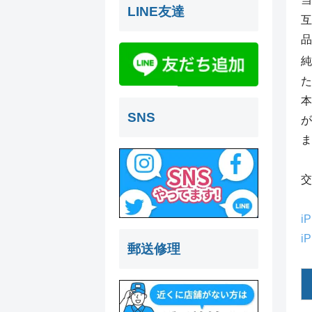
LINE友達
互
品
純
た
本
SNS
が
ま
交
i
i
郵送修理