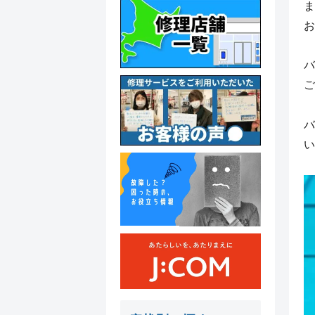
ま
お
バ
ご
バ
い