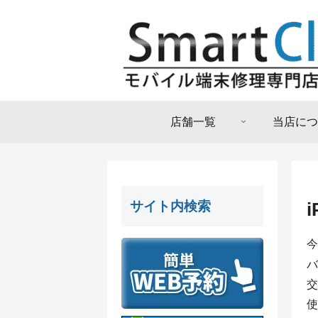
店舗一覧
当店につ
サイト内検索
今
バ
交
使