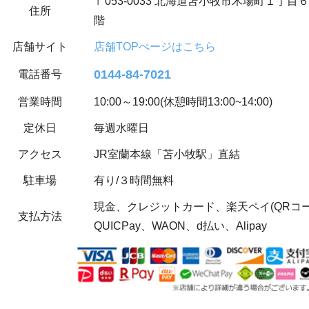
〒053-0033 北海道苫小牧市木場町１丁目
住所
階
店舗サイト
店舗TOPぺージはこちら
0144-84-7021
電話番号
営業時間
10:00～19:00(休憩時間13:00~14:00)
定休日
毎週水曜日
アクセス
JR室蘭本線「苫小牧駅」直結
駐車場
有り/３時間無料
現金、クレジットカード、楽天ペイ(QRコード決
支払方法
QUICPay、WAON、d払い、Alipay