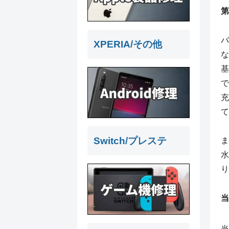
第
バ
XPERIA/その他
な
基
で
充
て
Switch/プレステ
ま
水
り
当
当