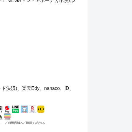
６-１ MEGAドン・キホーテ苫小牧店2
済)、楽天Edy、nanaco、ID、