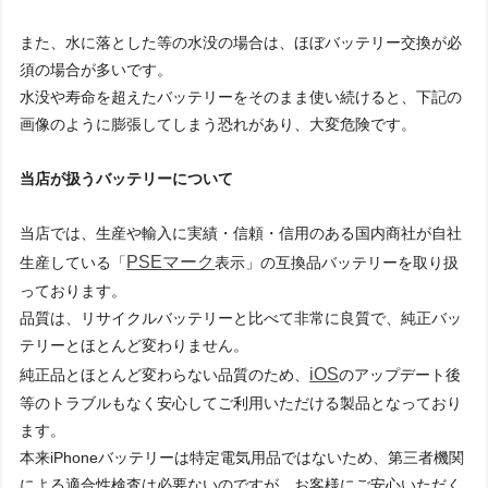
また、水に落とした等の水没の場合は、ほぼバッテリー交換が必
須の場合が多いです。
水没や寿命を超えたバッテリーをそのまま使い続けると、下記の
画像のように膨張してしまう恐れがあり、大変危険です。
当店が扱うバッテリーについて
当店では、生産や輸入に実績・信頼・信用のある国内商社が自社
PSEマーク
生産している「
表示」の互換品バッテリーを取り扱
っております。
品質は、リサイクルバッテリーと比べて非常に良質で、純正バッ
テリーとほとんど変わりません。
iOS
純正品とほとんど変わらない品質のため、
のアップデート後
等のトラブルもなく安心してご利用いただける製品となっており
ます。
本来iPhoneバッテリーは特定電気用品ではないため、第三者機関
による適合性検査は必要ないのですが、お客様にご安心いただく