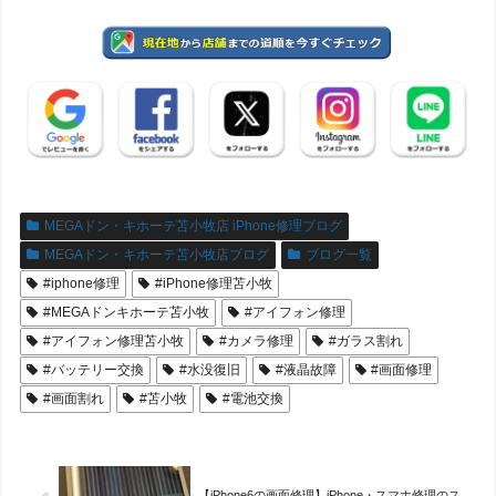
MEGAドン・キホーテ苫小牧店 iPhone修理ブログ
MEGAドン・キホーテ苫小牧店ブログ
ブログ一覧
#iphone修理
#iPhone修理苫小牧
#MEGAドンキホーテ苫小牧
#アイフォン修理
#アイフォン修理苫小牧
#カメラ修理
#ガラス割れ
#バッテリー交換
#水没復旧
#液晶故障
#画面修理
#画面割れ
#苫小牧
#電池交換
【iPhone6の画面修理】iPhone・スマホ修理のス