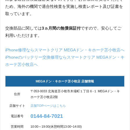
ため、海外の機関で適合性検査を実施し検査レポート及び証書を
取っています。
交換部品に関しては
3ヵ月間の無償保証付
ですので、安心してご
利用いただけます。
iPhone修理ならスマートクリア MEGAドン・キホーテ苫小牧店へ
iPhoneのバッテリー交換修理ならスマートクリア MEGAドン・キ
ホーテ苫小牧店へ
MEGAドン・キホーテ苫小牧店 店舗情報
〒053-0033 北海道苫小牧市木場町１丁目６-１ MEGAドン・キ
住所
ホーテ苫小牧店2階
店舗サイト
店舗TOPぺージはこちら
0144-84-7021
電話番号
営業時間
10:00～19:00(休憩時間13:00~14:00)