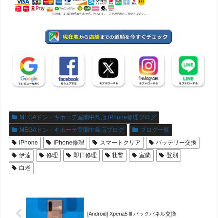
MEGAドン・キホーテ室蘭中島店 iPhone修理ブログ
MEGAドン・キホーテ室蘭中島店ブログ
ブログ一覧
iPhone
iPhone修理
スマートクリア
バッテリー交換
伊達
修理
即日修理
壮瞥
室蘭
登別
白老
[Android] Xperia5 lll バックパネル交換