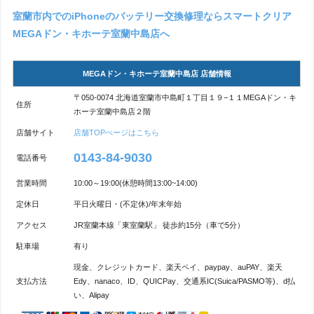
室蘭市内でのiPhoneのバッテリー交換修理ならスマートクリア
MEGAドン・キホーテ室蘭中島店へ
MEGAドン・キホーテ室蘭中島店 店舗情報
〒050-0074 北海道室蘭市中島町１丁目１９−１１MEGAドン・キ
住所
ホーテ室蘭中島店２階
店舗サイト
店舗TOPぺージはこちら
0143-84-9030
電話番号
営業時間
10:00～19:00(休憩時間13:00~14:00)
定休日
平日火曜日・(不定休)/年末年始
アクセス
JR室蘭本線「東室蘭駅」 徒歩約15分（車で5分）
駐車場
有り
現金、クレジットカード、楽天ペイ、paypay、auPAY、楽天
支払方法
Edy、nanaco、ID、QUICPay、交通系IC(Suica/PASMO等)、d払
い、Alipay