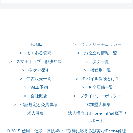
HOME
> バッテリーチェッカー
> よくある質問
> お役立ち情報一覧
> スマホトラブル解決辞典
> タグ一覧
> 症状で探す
> 機種別一覧
> 中古販売一覧
> モバイル保険とは？
> WEB予約
> ▶全店舗一覧
> 会社概要
> プライバシーポリシー
> 保証規定と免責事項
FC加盟店募集
求人募集
法人様向けiPhone・iPad修理サ
ポート
© 2015 信用・信頼・高技術の『期待に応える誠実なiPhone修理