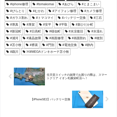
#iphone修理
#tomakomai
#あびら
#とまこまい
#びらとり
#むかわ
#アイフォン修理
#カメラ修理
#ガラス割れ
#トマコマイ
#バッテリー交換
#三石
#厚真
#厚賀
#安平
#平取
#新ひだか町
#新冠町
#日高町
#様似町
#水没復旧
#水濡れ
#浦河
#液晶故障
#画面修理
#画面割れ
#穂別
#苫小牧
#襟裳
#門別
#電池交換
#静内
#鵡川
￼#MEGAドンキホーテ苫小牧
任天堂スイッチの故障でお困りの際は、スマー
トクリア イオン札幌栄町店へ！
【iPhoneSE2】バッテリー交換