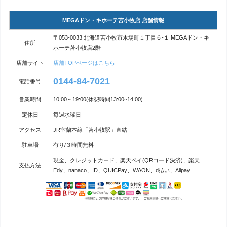
MEGAドン・キホーテ苫小牧店 店舗情報
〒053-0033 北海道苫小牧市木場町１丁目６-１ MEGAドン・キ
住所
ホーテ苫小牧店2階
店舗サイト
店舗TOPぺージはこちら
0144-84-7021
電話番号
営業時間
10:00～19:00(休憩時間13:00~14:00)
定休日
毎週水曜日
アクセス
JR室蘭本線「苫小牧駅」直結
駐車場
有り/３時間無料
現金、クレジットカード、楽天ペイ(QRコード決済)、楽天
支払方法
Edy、nanaco、ID、QUICPay、WAON、d払い、Alipay