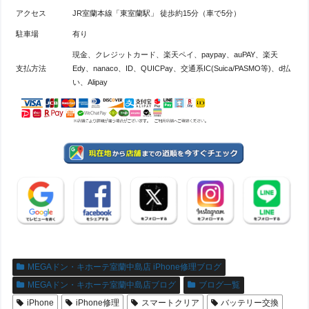
アクセス
JR室蘭本線「東室蘭駅」 徒歩約15分（車で5分）
駐車場
有り
現金、クレジットカード、楽天ペイ、paypay、auPAY、楽天
支払方法
Edy、nanaco、ID、QUICPay、交通系IC(Suica/PASMO等)、d払
い、Alipay
MEGAドン・キホーテ室蘭中島店 iPhone修理ブログ
MEGAドン・キホーテ室蘭中島店ブログ
ブログ一覧
iPhone
iPhone修理
スマートクリア
バッテリー交換