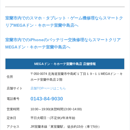
室蘭市内でのスマホ・タブレット・ゲーム機修理ならスマートク
リアMEGAドン・キホーテ室蘭中島店へ
室蘭市内でのiPhoneのバッテリー交換修理ならスマートクリア
MEGAドン・キホーテ室蘭中島店へ
MEGAドン・キホーテ室蘭中島店 店舗情報
〒050-0074 北海道室蘭市中島町１丁目１９−１１MEGAドン・キ
住所
ホーテ室蘭中島店２階
店舗サイト
店舗TOPぺージはこちら
0143-84-9030
電話番号
営業時間
10:00～19:00(休憩時間13:00~14:00)
定休日
平日火曜日・(不定休)/年末年始
アクセス
JR室蘭本線「東室蘭駅」 徒歩約15分（車で5分）