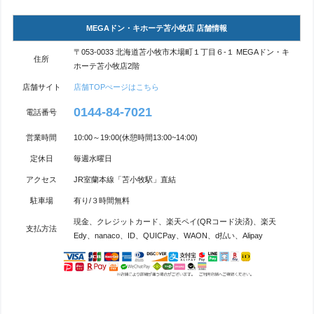
MEGAドン・キホーテ苫小牧店 店舗情報
〒053-0033 北海道苫小牧市木場町１丁目６-１ MEGAドン・キ
住所
ホーテ苫小牧店2階
店舗サイト
店舗TOPぺージはこちら
0144-84-7021
電話番号
営業時間
10:00～19:00(休憩時間13:00~14:00)
定休日
毎週水曜日
アクセス
JR室蘭本線「苫小牧駅」直結
駐車場
有り/３時間無料
現金、クレジットカード、楽天ペイ(QRコード決済)、楽天
支払方法
Edy、nanaco、ID、QUICPay、WAON、d払い、Alipay