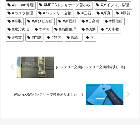
#iphone修理
#MEGAドンキホーテ苫小牧
#アイフォン修理
#カメラ修理
#バッテリー交換
#三石
#厚真
#厚賀
#平取
#新ひだか町
#新冠町
#日高町
#様似町
#水没復旧
#浦河
#画面修理
#穂別
#苫小牧
#襟裳
#門別
#静内
#鵡川
￼
[バッテリー交換]バッテリー交換雑録[旭川市]
iPhoneXRのバッテリー交換を承りました！！