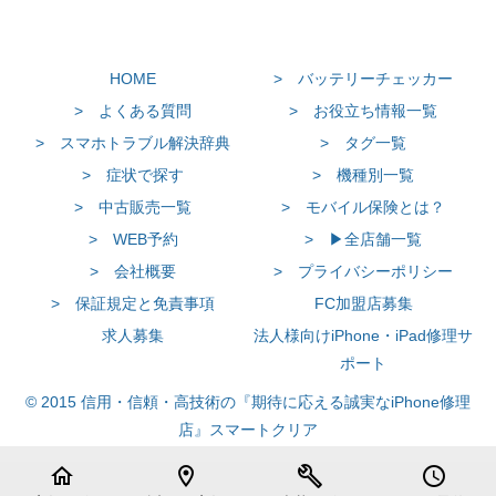
HOME
> バッテリーチェッカー
> よくある質問
> お役立ち情報一覧
> スマホトラブル解決辞典
> タグ一覧
> 症状で探す
> 機種別一覧
> 中古販売一覧
> モバイル保険とは？
> WEB予約
> ▶全店舗一覧
> 会社概要
> プライバシーポリシー
> 保証規定と免責事項
FC加盟店募集
求人募集
法人様向けiPhone・iPad修理サ
ポート
© 2015 信用・信頼・高技術の『期待に応える誠実なiPhone修理
店』スマートクリア
home
location_on
build
schedule