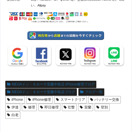
い、Alipay
MEGAドン・キホーテ室蘭中島店 iPhone修理ブログ
MEGAドン・キホーテ室蘭中島店ブログ
ブログ一覧
iPhone
iPhone修理
スマートクリア
バッテリー交換
伊達
修理
即日修理
壮瞥
室蘭
登別
白老