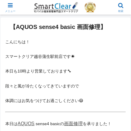
メニュー
検索
【AQUOS sense4 basic 画面修理】
こんにちは！
スマートクリア越谷蒲生駅前店です☀
本日も10時より営業しております🔧
段々と風が冷たくなってきていますので
体調にはお気をつけてお過ごしください😷
AQUOS
画面修理
本日は
sense4 basicの
を承りました！