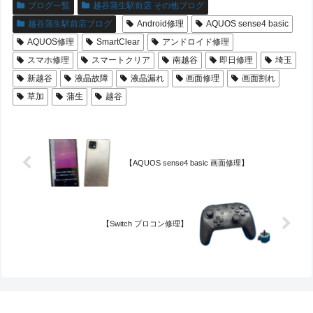
ブログ一覧
越谷蒲生駅前店 その他ブログ
越谷蒲生駅前店ブログ
Android修理
AQUOS sense4 basic
AQUOS修理
SmartClear
アンドロイド修理
スマホ修理
スマートクリア
南越谷
即日修理
埼玉
新越谷
液晶故障
液晶漏れ
画面修理
画面割れ
草加
蒲生
越谷
【AQUOS sense4 basic 画面修理】
【Switch プロコン修理】