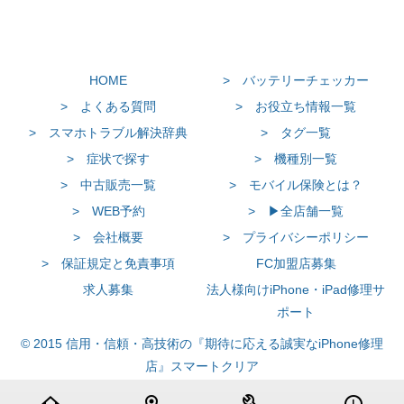
HOME
> バッテリーチェッカー
> よくある質問
> お役立ち情報一覧
> スマホトラブル解決辞典
> タグ一覧
> 症状で探す
> 機種別一覧
> 中古販売一覧
> モバイル保険とは？
> WEB予約
> ▶全店舗一覧
> 会社概要
> プライバシーポリシー
> 保証規定と免責事項
FC加盟店募集
求人募集
法人様向けiPhone・iPad修理サ
ポート
© 2015 信用・信頼・高技術の『期待に応える誠実なiPhone修理
店』スマートクリア