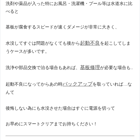
洗剤や薬品が入った特にお風呂・洗濯機・プール等は水道水に比
べると
基板が腐食するスピードが速くダメージが非常に大きく、
起動不良
水没してすぐは問題がなくても後から
を起こしてしま
うケースが多いです。
基板修理
洗浄や部品交換で治る場合もあれば、
が必要な場合も..
バックアップ
起動不良になってからあの時
を取っていれば…な
んて
後悔しない為にも水没させた場合はすぐに電源を切って
お早めにスマートクリアまでお持ちください！