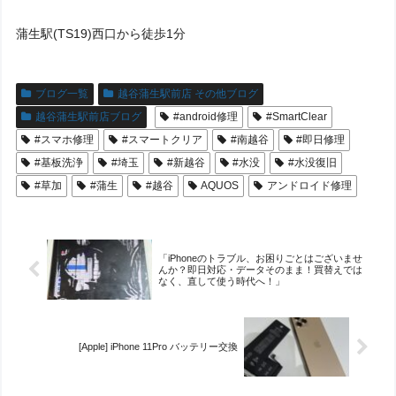
蒲生駅(TS19)西口から徒歩1分
ブログ一覧
越谷蒲生駅前店 その他ブログ
越谷蒲生駅前店ブログ
#android修理
#SmartClear
#スマホ修理
#スマートクリア
#南越谷
#即日修理
#基板洗浄
#埼玉
#新越谷
#水没
#水没復旧
#草加
#蒲生
#越谷
AQUOS
アンドロイド修理
「iPhoneのトラブル、お困りごとはございませ
んか？即日対応・データそのまま！買替えでは
なく、直して使う時代へ！」
[Apple] iPhone 11Pro バッテリー交換