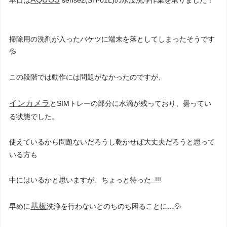
本日は
sense2(SH-01L)の水没洗浄作業を承りました！
掃除用の洗剤が入ったバケツに端末を落としてしまったそうです
💦
この段階では動作には問題がなかったのですが、
インカメラ
とSIMトレーの部分に水滴が残っており、曇ってい
る状態でした。
使えているから問題ないだろうし乾かせば大丈夫だろうと思って
いる方も
中にはいるかと思いますが、ちょっと待った..!!!
基板
早めに
洗浄を行わないとのちのち困ることに…💦