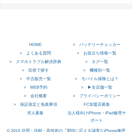
HOME
> バッテリーチェッカー
> よくある質問
> お役立ち情報一覧
> スマホトラブル解決辞典
> タグ一覧
> 症状で探す
> 機種別一覧
> 中古販売一覧
> モバイル保険とは？
> WEB予約
> ▶全店舗一覧
> 会社概要
> プライバシーポリシー
> 保証規定と免責事項
FC加盟店募集
求人募集
法人様向けiPhone・iPad修理サ
ポート
© 2015 信用・信頼・高技術の『期待に応える誠実なiPhone修理