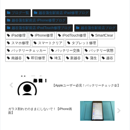
ブログ一覧
越谷蒲生駅前店 iPad修理ブログ
越谷蒲生駅前店 iPhone修理ブログ
越谷蒲生駅前店 iPodTouch修理ブログ
越谷蒲生駅前店ブログ
iPad修理
iPhone修理
iPodTouch修理
SmartClear
スマホ修理
スマートクリア
タブレット修理
バッテリーチェッカー
バッテリー交換
バッテリー状態
南越谷
即日修理
埼玉
新越谷
蒲生
越谷
【Appleユーザー必見！バッテリーチェック🪫】
ガラス割れそのままにしないで！【iPhone画
面】