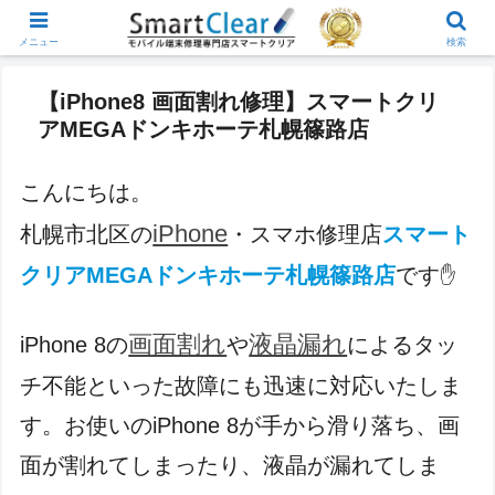
メニュー
検索
【iPhone8 画面割れ修理】スマートクリ
アMEGAドンキホーテ札幌篠路店
こんにちは。
iPhone
札幌市北区の
・スマホ修理店
スマート
クリアMEGAドンキホーテ札幌篠路店
です
✋
画面割れ
液晶漏れ
iPhone 8の
や
によるタッ
チ不能といった故障にも迅速に対応いたしま
す。お使いのiPhone 8が手から滑り落ち、画
面が割れてしまったり、液晶が漏れてしま