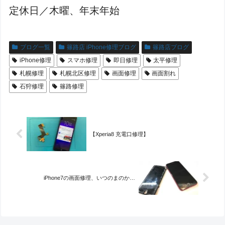
定休日／木曜、年末年始
ブログ一覧
篠路店 iPhone修理ブログ
篠路店ブログ
iPhone修理
スマホ修理
即日修理
太平修理
札幌修理
札幌北区修理
画面修理
画面割れ
石狩修理
篠路修理
【Xperia8 充電口修理】
iPhone7の画面修理、いつのまのか…