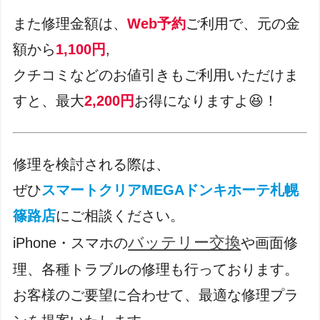
また修理金額は、
Web予約
ご利用で、元の金
額から
1,100円
,
クチコミなどのお値引きもご利用いただけま
すと、最大
2,200円
お得になりますよ😆！
修理を検討される際は、
ぜひ
スマートクリアMEGAドンキホーテ札幌
篠路店
にご相談ください。
バッテリー交換
iPhone・スマホの
や画面修
理、各種トラブルの修理も行っております。
お客様のご要望に合わせて、最適な修理プラ