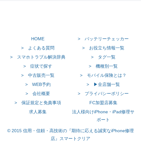
HOME
> バッテリーチェッカー
> よくある質問
> お役立ち情報一覧
> スマホトラブル解決辞典
> タグ一覧
> 症状で探す
> 機種別一覧
> 中古販売一覧
> モバイル保険とは？
> WEB予約
> ▶全店舗一覧
> 会社概要
> プライバシーポリシー
> 保証規定と免責事項
FC加盟店募集
求人募集
法人様向けiPhone・iPad修理サ
ポート
© 2015 信用・信頼・高技術の『期待に応える誠実なiPhone修理
店』スマートクリア