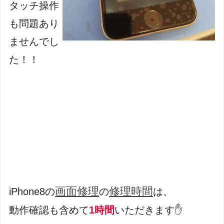
タッチ操作
も問題あり
ませんでし
た！！
画面修理
修理時間
iPhone8の
の
は、
動作確認も含めて
1時間
いただきます✋