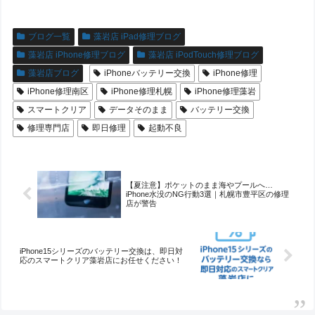
ブログ一覧
藻岩店 iPad修理ブログ
藻岩店 iPhone修理ブログ
藻岩店 iPodTouch修理ブログ
藻岩店ブログ
iPhoneバッテリー交換
iPhone修理
iPhone修理南区
iPhone修理札幌
iPhone修理藻岩
スマートクリア
データそのまま
バッテリー交換
修理専門店
即日修理
起動不良
【夏注意】ポケットのまま海やプールへ…
iPhone水没のNG行動3選｜札幌市豊平区の修理
店が警告
iPhone15シリーズのバッテリー交換は、即日対
応のスマートクリア藻岩店にお任せください！