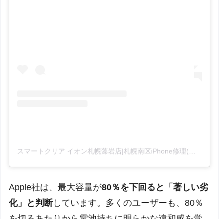
スマートクリア イオン札幌藻岩店|札幌南区iPhone修理(@smartclear_moiwa)がシェアした投稿
Apple社は、最大容量が
80％を下回ると「著しい劣
化」と判断
しています。多くのユーザーも、80％
を切るあたりから電池持ちに明らかな違和感を覚