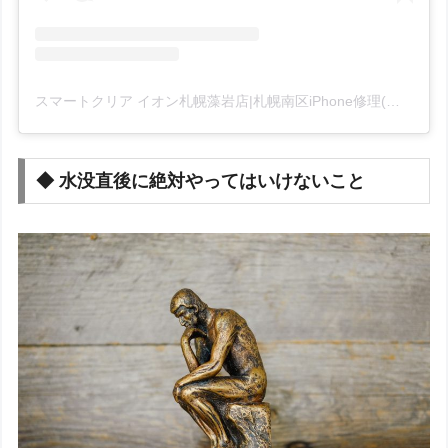
スマートクリア イオン札幌藻岩店|札幌南区iPhone修理(@smartclear_moiwa)がシェアした投稿
◆ 水没直後に絶対やってはいけないこと