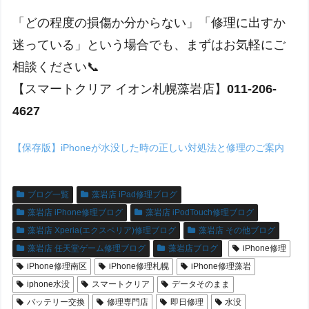
「どの程度の損傷か分からない」「修理に出すか
迷っている」という場合でも、まずはお気軽にご
相談ください📞
【スマートクリア イオン札幌藻岩店】
011-206-
4627
【保存版】iPhoneが水没した時の正しい対処法と修理のご案内
ブログ一覧
藻岩店 iPad修理ブログ
藻岩店 iPhone修理ブログ
藻岩店 iPodTouch修理ブログ
藻岩店 Xperia(エクスペリア)修理ブログ
藻岩店 その他ブログ
藻岩店 任天堂ゲーム修理ブログ
藻岩店ブログ
iPhone修理
iPhone修理南区
iPhone修理札幌
iPhone修理藻岩
iphone水没
スマートクリア
データそのまま
バッテリー交換
修理専門店
即日修理
水没