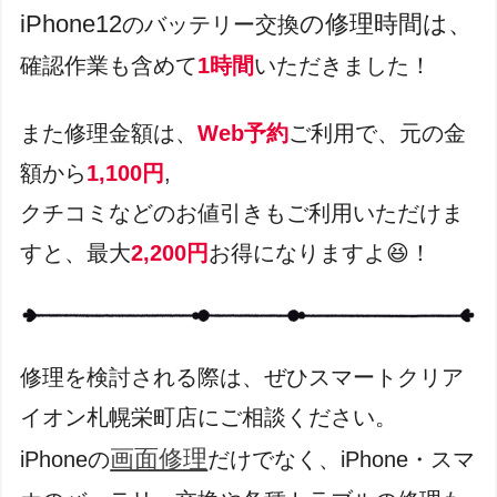
iPhone12
の修理
時間は、
のバッテリー交換
確認作業も含めて
1時間
いただきました！
また修理金額は、
Web予約
ご利用で、元の金
額から
1,100円
,
クチコミなどのお値引きもご利用いただけま
すと、最大
2,200円
お得になりますよ😆！
修理を検討される際は、ぜひスマートクリア
イオン札幌栄町店にご相談ください。
画面修理
iPhoneの
だけでなく、iPhone・スマ