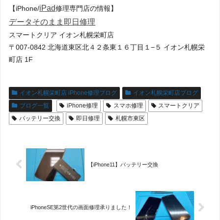
iPad
【iPhone/
修理専門店の情報】
データそのまま
即日修理
スマートクリア イオン札幌栄町店
〒007-0842 北海道東区北４２条東１６丁目１−５ イオン札幌栄
町店 1F
イオン札幌栄町店 iPhone修理ブログ
イオン札幌栄町店ブログ
ブログ一覧
iPhone修理
スマホ修理
スマートクリア
バッテリー交換
即日修理
札幌市東区
【iPhone11】バッテリー交換
iPhoneSE第2世代の画面修理承りました！