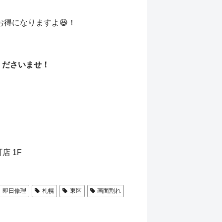
お得になりますよ😆！
くださいませ！
店 1F
即日修理
札幌
東区
画面割れ