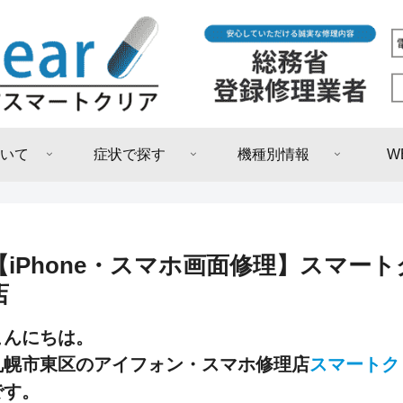
いて
症状で探す
機種別情報
W
【iPhone・スマホ画面修理】スマー
店
こんにちは。
札幌市東区のアイフォン・スマホ修理店
スマートク
です。