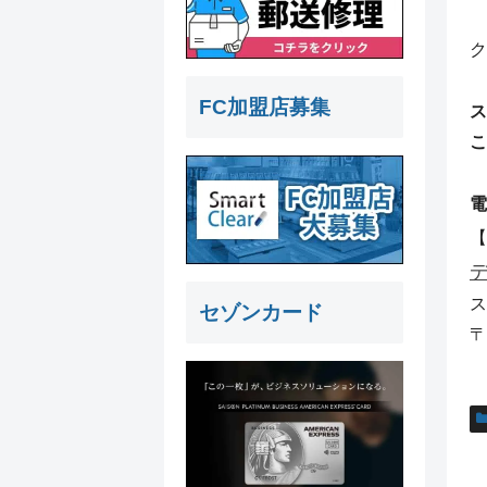
ク
FC加盟店募集
ス
こ
電
【
ス
セゾンカード
〒