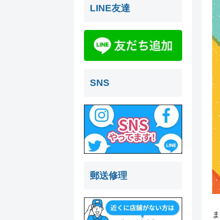
LINE友達
SNS
郵送修理
ま