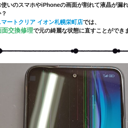
お使いのスマホやiPhoneの画面が割れて液晶が
か？
スマートクリア イオン札幌栄町店
では
、
画面交換修理
で元の綺麗な状態に直すことができ