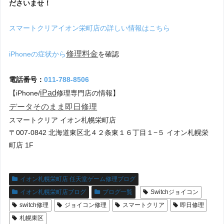
ださいませ！
スマートクリアイオン栄町店の詳しい情報はこちら
修理料金
iPhoneの症状から
を確認
電話番号：
011-788-8506
iPad
【iPhone/
修理専門店の情報】
データそのまま
即日修理
スマートクリア イオン札幌栄町店
〒007-0842 北海道東区北４２条東１６丁目１−５ イオン札幌栄
町店 1F
イオン札幌栄町店 任天堂ゲーム修理ブログ
イオン札幌栄町店ブログ
ブログ一覧
Switchジョイコン
switch修理
ジョイコン修理
スマートクリア
即日修理
札幌東区