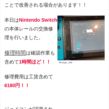
ことで改善される場合があります！！
本日は
Nintendo Switch
の本体レールの交換修
理を行いました。
修理時間
は確認作業も
含めて
1時間ほど！！
#image_title
修理費用は工賃含めて
6180円！！