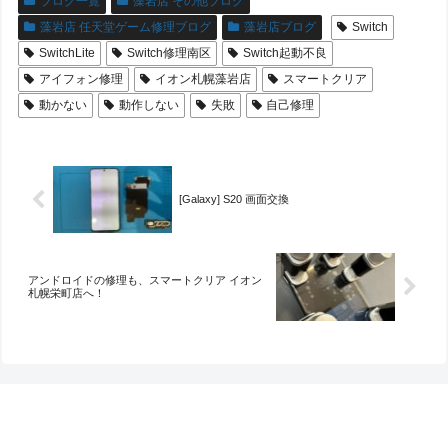
ブログ一覧
藻岩店 その他ブログ
藻岩店 任天堂ゲーム修理ブログ
藻岩店ブログ
Switch
SwitchLite
Switch修理南区
Switch起動不良
アイフォン修理
イオン札幌藻岩店
スマートクリア
動かない
動作しない
失敗
自己修理
[Galaxy] S20 画面交換
アンドロイドの修理も、スマートクリア イオン
札幌栄町店へ！