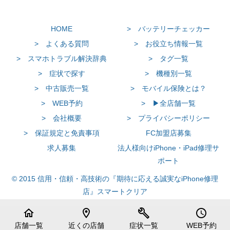
HOME
> バッテリーチェッカー
> よくある質問
> お役立ち情報一覧
> スマホトラブル解決辞典
> タグ一覧
> 症状で探す
> 機種別一覧
> 中古販売一覧
> モバイル保険とは？
> WEB予約
> ▶全店舗一覧
> 会社概要
> プライバシーポリシー
> 保証規定と免責事項
FC加盟店募集
求人募集
法人様向けiPhone・iPad修理サ
ポート
© 2015 信用・信頼・高技術の『期待に応える誠実なiPhone修理
店』スマートクリア
home
location_on
build
schedule
店舗一覧
近くの店舗
症状一覧
WEB予約