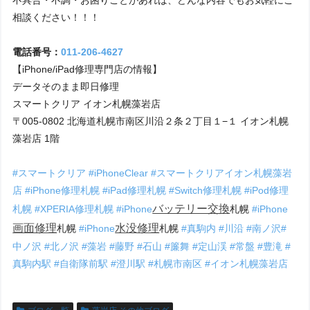
相談ください！！！
電話番号：
011-206-4627
【iPhone/iPad修理専門店の情報】
データそのまま即日修理
スマートクリア イオン札幌藻岩店
〒005-0802 北海道札幌市南区川沿２条２丁目１−１ イオン札幌
藻岩店 1階
#スマートクリア
#iPhoneClear
#スマートクリアイオン札幌藻岩
店
#iPhone修理札幌
#iPad修理札幌
#Switch修理札幌
#iPod修理
バッテリー交換
札幌
#XPERIA修理札幌
#iPhone
札幌
#iPhone
画面修理
水没修理
札幌
#iPhone
札幌
#真駒内
#川沿
#南ノ沢
#
中ノ沢
#北ノ沢
#藻岩
#藤野
#石山
#簾舞
#定山渓
#常盤
#豊滝
#
真駒内駅
#自衛隊前駅
#澄川駅
#札幌市南区
#イオン札幌藻岩店