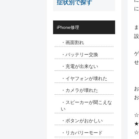
症状別で探す
に
ま
iPhone修理
設
・画面割れ
ゲ
・バッテリー交換
せ
・充電が出来ない
・イヤフォンが壊れた
お
・カメラが壊れた
お
・スピーカーが聞こえな
い
☆
・ボタンがおかしい
★
☆
・リカバリーモード