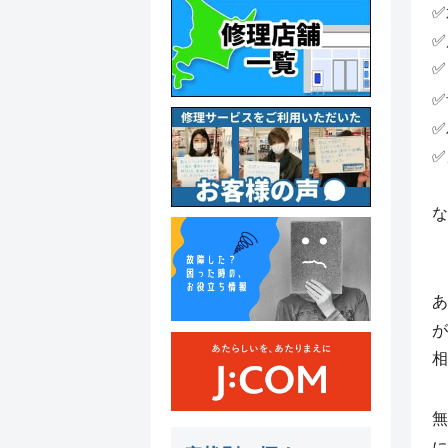
✅
✅
✅
✅
✅
✅
な
あ
が
相
無
に