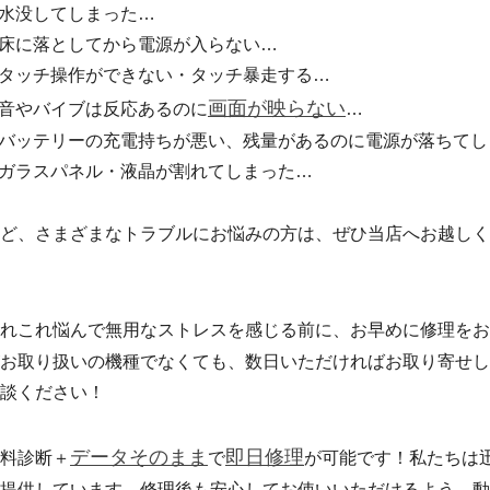
水没してしまった…
床に落としてから電源が入らない…
タッチ操作ができない・タッチ暴走する…
画面が映らない
音やバイブは反応あるのに
…
バッテリーの充電持ちが悪い、残量があるのに電源が落ちてし
ガラスパネル・液晶が割れてしまった…
ど、さまざまなトラブルにお悩みの方は、ぜひ当店へお越しく
れこれ悩んで無用なストレスを感じる前に、お早めに修理をお
お取り扱いの機種でなくても、数日いただければお取り寄せし
談ください！
データそのまま
即日修理
料診断＋
で
が可能です！私たちは
提供しています。修理後も安心してお使いいただけるよう、動