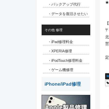
★
・バックアップ代行
・データを復旧させたい
【
〒
その他 修理
北
・iPad修理料金
営
(
・XPERIA修理
定
・iPodTouch修理料金
・ゲーム機修理
iPhone/iPad修理