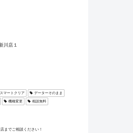
 新川店１
スマートクリア
データーそのまま
機種変更
相談無料
幌栄町店までご相談ください！