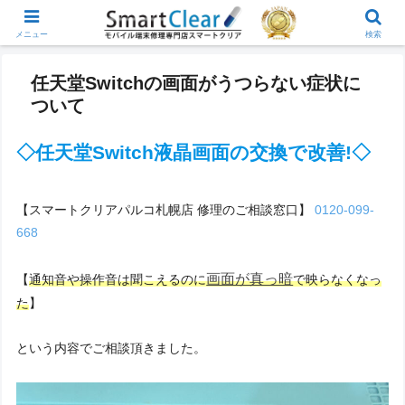
メニュー
検索
任天堂Switchの画面がうつらない症状に
ついて
◇任天堂Switch液晶画面の交換で改善!◇
【スマートクリアパルコ札幌店 修理のご相談窓口】
0120-099-
668
画面が真っ暗
【
通知音や操作音は聞こえるのに
で映らなくなっ
た
】
という内容でご相談頂きました。