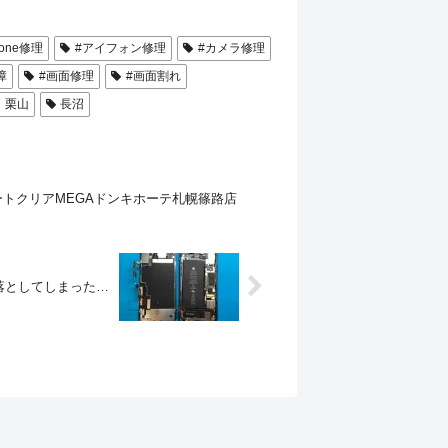
hone修理
#アイフォン修理
#カメラ修理
障
#画面修理
#画面割れ
栗山
長沼
ートクリアMEGAドンキホーテ札幌篠路店
で落としてしまった…