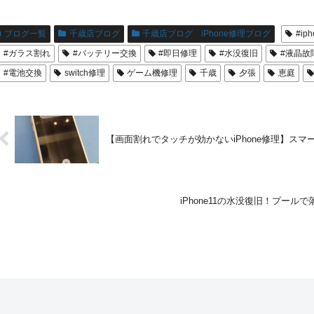
ブログ一覧
千歳店ブログ
千歳店ブログ iPhone修理ブログ
#ip
#ガラス割れ
#バッテリー交換
#即日修理
#水没復旧
#液晶故
#電池交換
switch修理
ゲーム機修理
千歳
夕張
恵庭
【画面割れでタッチが効かないiPhone修理】スマ
iPhone11の水没復旧！プール