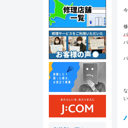
今
修
バ
バ
バ
な
い