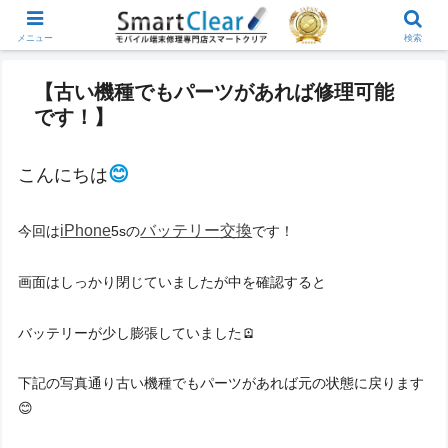
メニュー
検索
【古い機種でもパーツがあれば修理可能
です！】
😊
こんにちは
iPhone
バッテリー交換
今回は
5sの
です！
画面はしっかり閉じていましたが中を確認すると
バッテリーが少し膨張していました🪫
下記の写真通り古い機種でもパーツがあれば元の状態に戻ります
😊