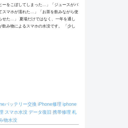
ヒーをこぼしてしまった…」「ジュースがバ
てスマホが濡れた…」「お茶を飲みながら使
らせた…」 夏場だけではなく、一年を通し
が飲み物によるスマホの水没です。 「少し
honeバッテリー交換
iPhone修理
iphone
理
スマホ水没
データ復旧
携帯修理
札
み物水没