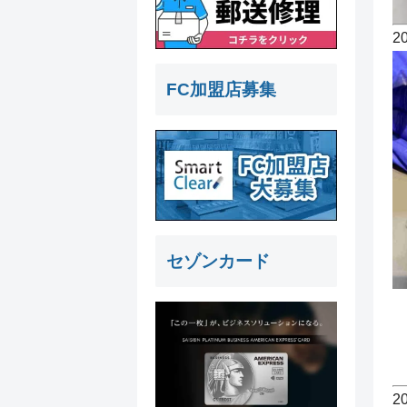
2
FC加盟店募集
セゾンカード
2