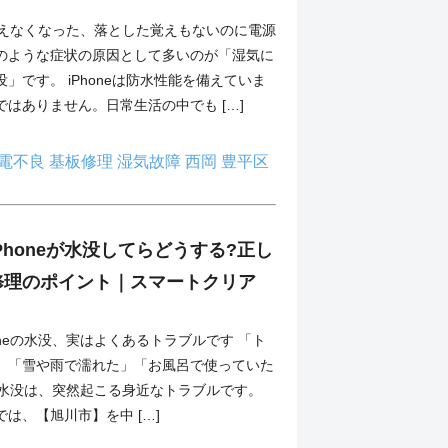
然使えなくなった、落とした覚えもないのに電源
のような症状の原因として多いのが「湿気に
」です。 iPhoneは防水性能を備えていま
はありません。日常生活の中でも […]
電不良
基板修理
湿気故障
西岡
豊平区
Phoneが水没してらどうする?正し
修理のポイント｜スマートクリア
oneの水没、実はよくあるトラブルです 「ト
」「雪や雨で濡れた」「お風呂で使っていた
eの水没は、突然起こる身近なトラブルです。
は、【旭川市】を中 […]