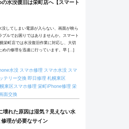
4Proの水没復旧は栄町店へ【スマート
Proが水没してしまい電源が入らない、画面が映ら
ラブルでお困りではありませんか。スマート
札幌栄町店では水没復旧作業に対応し、大切
めの修理を迅速に行っています。早 […]
phone水没
スマホ修理
スマホ水没
スマ
ッテリー交換
即日修理
札幌東区
幌東区スマホ修理
栄町iPhone修理
栄
画面交換
が急に壊れた原因は湿気？見えない水
と修理が必要なサイン