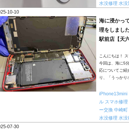
水没修理
水没
025-10-10
海に浸かって
理をしまし
駅前店【天
こんにちは！ 
今回は、海に5分間
応についてご紹
り、「うっかりポ
iPhone13mini
ル
スマホ修理
ー交換
中崎町
水没修理
水没
025-07-30