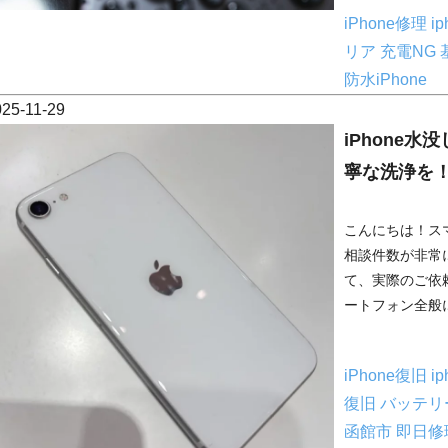
iPhone修理
i
リア
充電NG
防水iPhone
025-11-29
iPhone
寧な洗浄を
こんにちは！ス
相談件数が非常に
て、実際のご依
ートフォン全般に
iPhone復旧
i
復旧
バッテリ
函館市
即日修