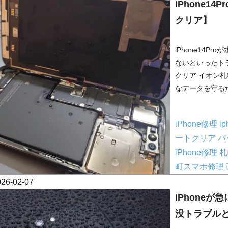
iPhone1
クリア】
iPhone14
ないといったト
クリア イオン
なデータを守るた
iPhone修理
i
ートクリア
バ
iPhone修理
札
町スマホ修理
026-02-07
iPhone
没トラブル