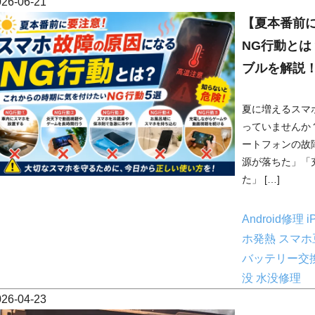
026-06-21
【夏本番前
NG行動と
ブルを解説
夏に増えるスマ
っていませんか
ートフォンの故
源が落ちた」「
た」 […]
Android修理
i
ホ発熱
スマホ
バッテリー交
没
水没修理
026-04-23