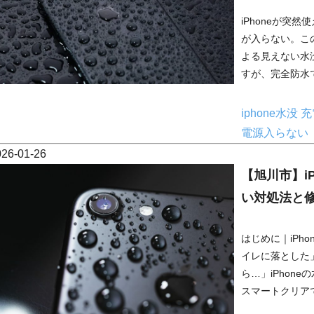
iPhoneが突
が入らない。こ
よる見えない水没
すが、完全防水で
iphone水没
充
電源入らない
026-01-26
【旭川市】i
い対処法と
はじめに｜iPh
イレに落とした
ら…」iPhon
スマートクリアで