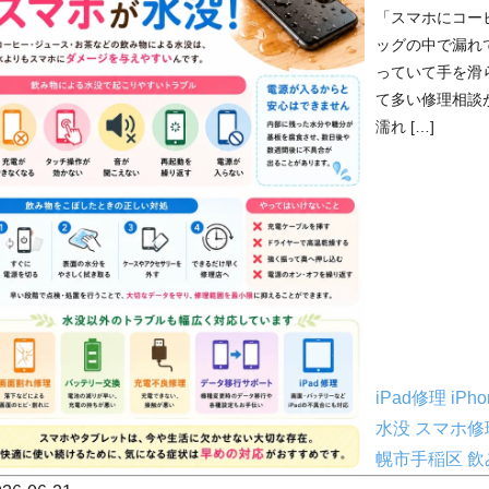
「スマホにコー
ッグの中で漏れ
っていて手を滑
て多い修理相談
濡れ […]
iPad修理
iP
水没
スマホ修
幌市手稲区
飲