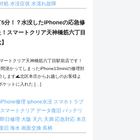
対処
水没症状
水濡れ故障
5分！？水没したiPhoneの応急修
た！スマートクリア天神橋筋六丁目
六】
スマートクリア天神橋筋六丁目駅前店です！
浸かってしまったiPhone13miniの修理対
介します🌊北区本庄からお越しのお客様よ
ケットに入れた […]
iPhone修理
iphone水没
スマホトラブ
スマートクリア
データ復旧
バッテリ
即日修理
大阪
天六
天満
応急対応
本庄
復旧
海水
画面交換
長柄