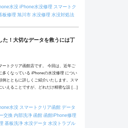
phone水没
iPhone水没修理
スマートク
基板修理
旭川市
水没修理
水没対処法
水没した！大切なデータを救うには丁
！
マートクリア函館店です。 今回は、近年ご
多くなっている iPhoneの水没修理 につい
頼例とともに詳しくご紹介いたします。スマ
いえることですが、どれだけ精密な設 […]
phone水没
スマートクリア函館
データ
ー交換
内部洗浄
函館
函館iPhone修理
理
基板洗浄
水没データ
水没トラブル