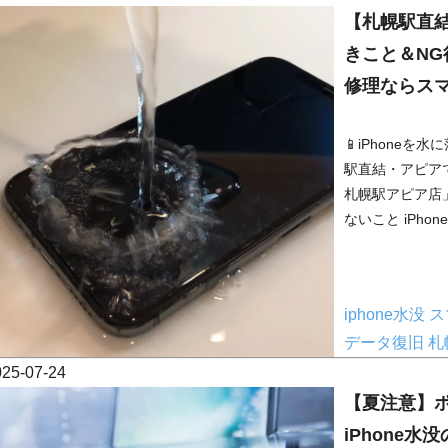
【札幌駅直結
きこと＆N
修理ならス
📱iPhone
駅直結・アピアで
札幌駅アピア店
ないこと iPhon
iphone水没
ス
データ復旧
札
025-07-24
【夏注意】
iPhone