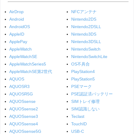
AirDrop
NFCアンテナ
Android
Nintendo2DS
AndroidOS
Nintendo2DSLL
AppleID
Nintendo3DS
ApplePay
Nintendo3DSLL
AppleWatch
NintendoSwitch
AppleWatchSE
NintendoSwitchLite
AppleWatchSeries5
OS不具合
AppleWatchSE第2世代
PlayStation4
AQUOS
PlayStation5
AQUOSR3
PSEマーク
AQUOSR5G
PSE認証済バッテリー
AQUOSsense
SIMトレイ修理
AQUOSsense2
SIM認識しない
AQUOSsense3
Teclast
AQUOSsense4
TouchID
AQUOSsense5G
USB-C