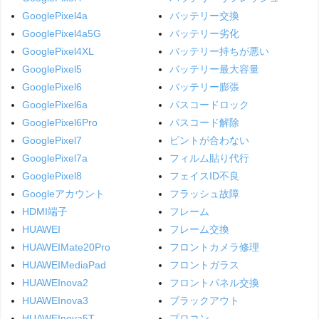
GooglePixel4a
バッテリー交換
GooglePixel4a5G
バッテリー劣化
GooglePixel4XL
バッテリー持ちが悪い
GooglePixel5
バッテリー最大容量
GooglePixel6
バッテリー膨張
GooglePixel6a
パスコードロック
GooglePixel6Pro
パスコード解除
GooglePixel7
ピントが合わない
GooglePixel7a
フィルム貼り代行
GooglePixel8
フェイスID不良
Googleアカウント
フラッシュ故障
HDMI端子
フレーム
HUAWEI
フレーム交換
HUAWEIMate20Pro
フロントカメラ修理
HUAWEIMediaPad
フロントガラス
HUAWEInova2
フロントパネル交換
HUAWEInova3
ブラックアウト
HUAWEInova5T
プロコン