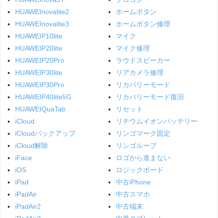
HUAWEInovalite2
ホームボタン
HUAWEInovalite3
ホームボタン修理
HUAWEIP10lite
マイク
HUAWEIP20lite
マイク修理
HUAWEIP20Pro
ラウドスピーカー
HUAWEIP30lite
リアカメラ修理
HUAWEIP30Pro
リカバリーモード
HUAWEIP40lite5G
リカバリーモード復旧
HUAWEIQuaTab
リセット
iCloud
リチウムイオンバッテリー
iCloudバックアップ
リンゴマーク固定
iCloud解除
リンゴループ
iFace
ロゴから進まない
iOS
ロジックボード
iPad
中古iPhone
iPadAir
中古スマホ
iPadAir2
中古端末