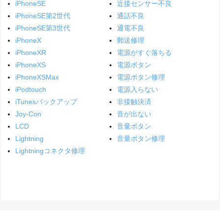
iPhoneSE
近接センサー不良
iPhoneSE第2世代
通話不良
iPhoneSE第3世代
通電不良
iPhoneX
郵送修理
iPhoneXR
電源がすぐ落ちる
iPhoneXS
電源ボタン
iPhoneXSMax
電源ボタン修理
iPodtouch
電源入らない
iTunesバックアップ
非接触決済
Joy-Con
音が出ない
LCD
音量ボタン
Lightning
音量ボタン修理
Lightningコネクタ修理