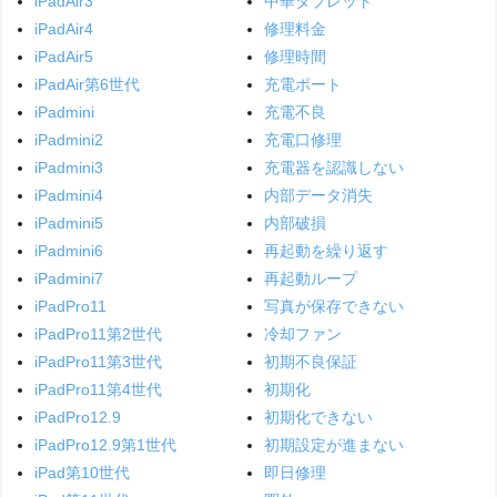
iPadAir3
中華タブレット
iPadAir4
修理料金
iPadAir5
修理時間
iPadAir第6世代
充電ポート
iPadmini
充電不良
iPadmini2
充電口修理
iPadmini3
充電器を認識しない
iPadmini4
内部データ消失
iPadmini5
内部破損
iPadmini6
再起動を繰り返す
iPadmini7
再起動ループ
iPadPro11
写真が保存できない
iPadPro11第2世代
冷却ファン
iPadPro11第3世代
初期不良保証
iPadPro11第4世代
初期化
iPadPro12.9
初期化できない
iPadPro12.9第1世代
初期設定が進まない
iPad第10世代
即日修理