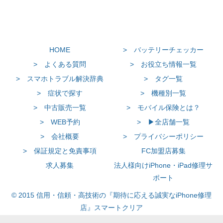
HOME
> バッテリーチェッカー
> よくある質問
> お役立ち情報一覧
> スマホトラブル解決辞典
> タグ一覧
> 症状で探す
> 機種別一覧
> 中古販売一覧
> モバイル保険とは？
> WEB予約
> ▶全店舗一覧
> 会社概要
> プライバシーポリシー
> 保証規定と免責事項
FC加盟店募集
求人募集
法人様向けiPhone・iPad修理サ
ポート
© 2015 信用・信頼・高技術の『期待に応える誠実なiPhone修理
店』スマートクリア