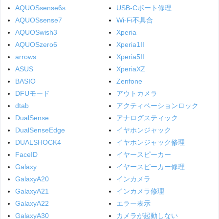
AQUOSsense6s
USB-Cポート修理
AQUOSsense7
Wi-Fi不具合
AQUOSwish3
Xperia
AQUOSzero6
Xperia1II
arrows
Xperia5II
ASUS
XperiaXZ
BASIO
Zenfone
DFUモード
アウトカメラ
dtab
アクティベーションロック
DualSense
アナログスティック
DualSenseEdge
イヤホンジャック
DUALSHOCK4
イヤホンジャック修理
FaceID
イヤースピーカー
Galaxy
イヤースピーカー修理
GalaxyA20
インカメラ
GalaxyA21
インカメラ修理
GalaxyA22
エラー表示
GalaxyA30
カメラが起動しない