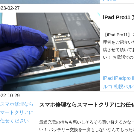
023-02-27
iPad Pro
【iPad Pro
理例をご紹介い
稿させて頂いて
い！ お電話での
iPad
iPadpro
ルコ
札幌パル
022-10-29
スマホ修理ならスマートクリアにお任
最近充電の持ちも悪いしそろそろ買い替えるかなー
い！ バッテリー交換を一度もしないなんてもった