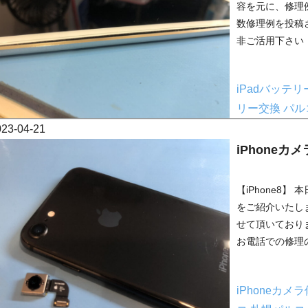
容を元に、修理
数修理例を投稿
非ご活用下さい！
iPadバッテ
リー交換
パル
023-04-21
iPhoneカ
【iPhone8
をご紹介いたし
せて頂いており
お電話での修理の
iPhoneカメ