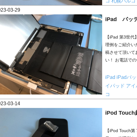
コ
札幌パルコ
023-03-29
iPad バ
【iPad 第3
理例をご紹介い
稿させて頂いて
い！ お電話での
iPad
iPad
イパッド
アイ
コ
023-03-14
iPod Tou
【iPod Tou