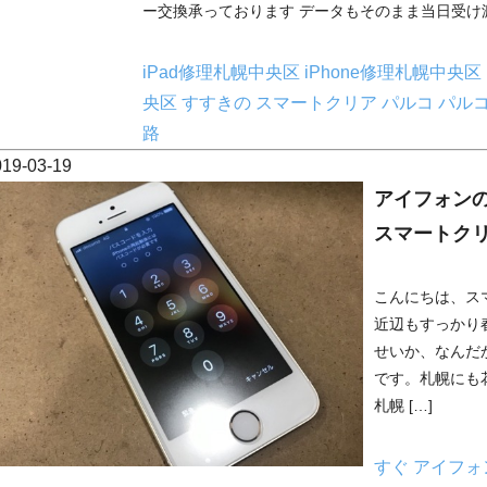
ー交換承っております データもそのまま当日受け渡し
iPad修理札幌中央区
iPhone修理札幌中央区
央区
すすきの
スマートクリア
パルコ
パル
路
019-03-19
アイフォン
スマートク
こんにちは、ス
近辺もすっかり
せいか、なんだ
です。札幌にも
札幌 […]
すぐ
アイフォ