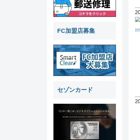
2
FC加盟店募集
セゾンカード
2