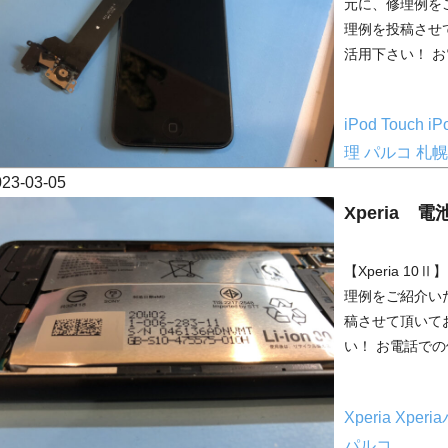
元に、修理例を
理例を投稿させ
活用下さい！ お
iPod Touch
i
理
パルコ
札幌
023-03-05
Xperia 
【Xperia 
理例をご紹介い
稿させて頂いて
い！ お電話での
Xperia
Xper
パルコ