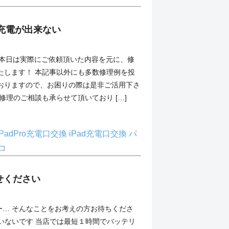
11 充電が出来ない
11】 本日は実際にご依頼頂いた内容を元に、修
たします！ 本記事以外にも多数修理例を投
おりますので、お困りの際は是非ご活用下さ
修理のご相談も承らせて頂いており […]
iPadPro充電口交換
iPad充電口交換
パ
コ
せください
… そんなことをお考えの方お待ちくださ
いないです 当店では最短１時間でバッテリ