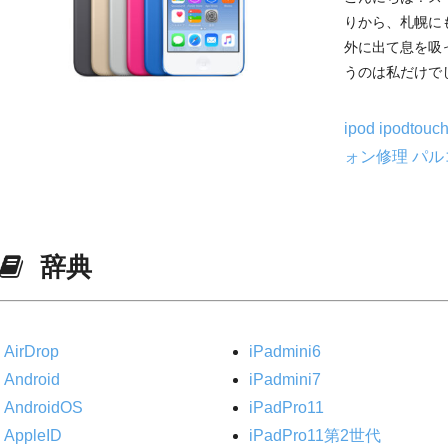
りから、札幌に
外に出て息を吸
うのは私だけでし
ipod
ipodtouc
ォン修理
パル
辞典
AirDrop
iPadmini6
Android
iPadmini7
AndroidOS
iPadPro11
AppleID
iPadPro11第2世代