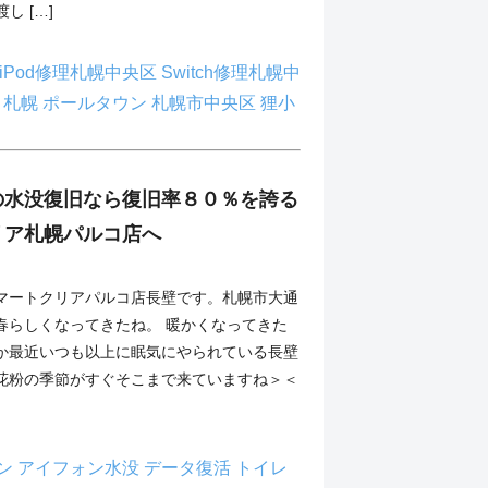
 […]
iPod修理札幌中央区
Switch修理札幌中
コ札幌
ポールタウン
札幌市中央区
狸小
の水没復旧なら復旧率８０％を誇る
リア札幌パルコ店へ
マートクリアパルコ店長壁です。札幌市大通
春らしくなってきたね。 暖かくなってきた
か最近いつも以上に眠気にやられている長壁
花粉の季節がすぐそこまで来ていますね＞＜
ン
アイフォン水没
データ復活
トイレ