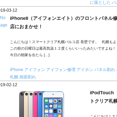
に落とした
パ
019-03-12
iPhone8（アイフォンエイト）のフロントパネ
店におまかせ！
こんにちは！スマートクリア札幌パルコ店 長壁です。 札幌も
この前の日曜日は最高気温１２度くらいいったみたいですよね！
今日の朝家を出たら […]
iPhone
アイフォン
アイフォン修理
アイホン
パネル割れ
札幌
画面割れ
019-02-12
iPodTo
トクリア札
こんにちは！ス