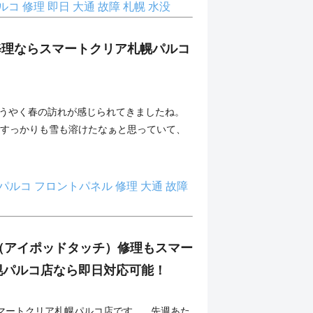
ルコ
修理
即日
大通
故障
札幌
水没
ル修理ならスマートクリア札幌パルコ
ようやく春の訪れが感じられてきましたね。
 すっかりも雪も溶けたなぁと思っていて、
パルコ
フロントパネル
修理
大通
故障
uch（アイポッドタッチ）修理もスマー
幌パルコ店なら即日対応可能！
マートクリア札幌パルコ店です。 先週あた