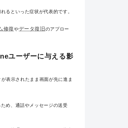
切れるといった症状が代表的です。
ム修復
データ復旧
や
のアプロー
。
oneユーザーに与える影
クが表示されたまま画面が先に進ま
るため、通話やメッセージの送受