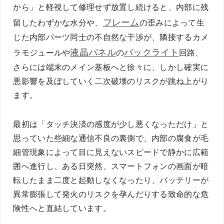
から」と軽視して修理せず放置し続けると、内部に残
フレーム
留したわずかな水分や、
の歪みによって生
じた内部パーツ同士の不自然な干渉が、隣接するカメ
液晶パネル
バックライト
ラモジュールや
の
回路、
さらには端末のメイン基板へと徐々に、しかし確実に
悪影響を及ぼしていく二次破壊のリスクが跳ね上がり
ます。
最初は「タッチ決済の感度が少し悪くなっただけ」と
思っていた些細な通信不良の裏側で、内部の腐食が毛
細管現象によって目に見えないスピードで静かに広範
囲へ進行し、ある日突然、スマートフォンの画面が暗
転したまま二度と起動しなくなったり、バッテリーが
異常膨張して発火のリスクを孕んだりする致命的な危
険性へと直結しています。