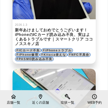
2026.1.3
新年あけましておめでとうございます！
iPhoneのICカード読み込み不良、実はよ
くあるトラブルです｜スマートクリア ココ
ノススキノ店
ICカード不良
iPhoneトラブル
iPhone修理
Kitaca使えな
NFC不具合
PASMO読み込み不良
home
location_on
build
schedule
店舗一覧
近くの店舗
症状一覧
WEB予約