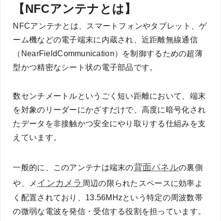
【NFCアンテナとは】
NFCアンテナとは、スマートフォンやタブレット、ゲ
ーム機などの電子端末に内蔵され、近距離無線通信
（NearFieldCommunication）を制御するための超薄
型かつ精密なシート状の電子部品です。
数センチメートルというごく短い距離において、端末
を対象のリーダーにかざすだけで、高度に暗号化され
たデータを非接触かつ安全にやり取りする仕組みを支
えています。
背面パネル
一般的に、このアンテナは端末の
の裏側
インカメラ
や、メ
周辺の限られたスペースに効率よ
く配置されており、13.56MHzという特定の周波数帯
の微弱な電波を発信・受信する役割を担っています。