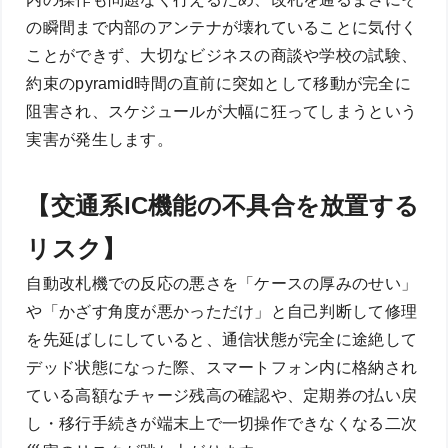
の瞬間まで内部のアンテナが壊れていることに気付く
ことができず、大切なビジネスの商談や学校の試験、
約束のpyramid時間の直前に突如として移動が完全に
阻害され、スケジュールが大幅に狂ってしまうという
実害が発生します。
【交通系IC機能の不具合を放置する
リスク】
自動改札機での反応の悪さを「ケースの厚みのせい」
や「かざす角度が悪かっただけ」と自己判断して修理
を先延ばしにしていると、通信状態が完全に途絶して
デッド状態になった際、スマートフォン内に格納され
ている高額なチャージ残高の確認や、定期券の払い戻
し・移行手続きが端末上で一切操作できなくなる二次