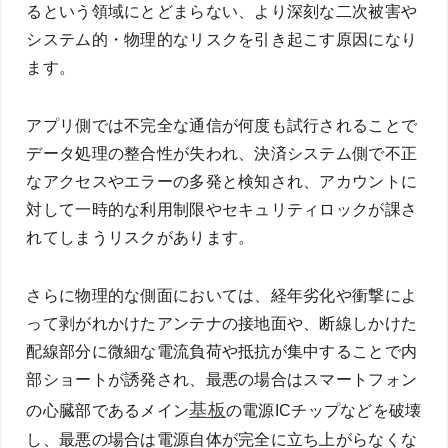
るという領域にとどまらない、より深刻な二次被害や
システム的・物理的なリスクを引き起こす原因になり
ます。
アプリ側では不完全な通信が何度も試行されることで
データ処理の整合性が失われ、決済システム側で不正
なアクセスやエラーの多発と検知され、アカウントに
対して一時的な利用制限やセキュリティロックが課さ
れてしまうリスクがあります。
さらに物理的な側面においては、経年劣化や衝撃によ
って剥がれかけたアンテナの接地面や、断線しかけた
配線部分に微細な電流負荷や抵抗が集中することで内
部ショートが誘発され、最悪の場合はスマートフォン
基板
の心臓部であるメイン
の電源ICチップなどを破壊
し、最悪の場合は電源自体が完全に立ち上がらなくな