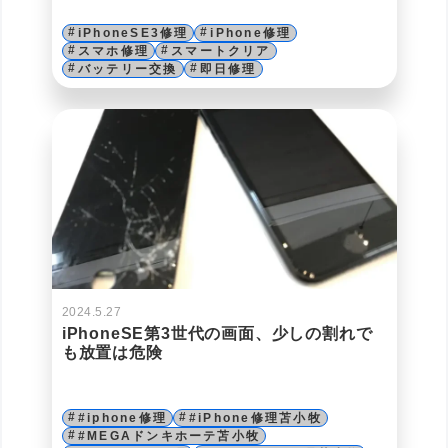
iPhoneSE3修理
iPhone修理
スマホ修理
スマートクリア
バッテリー交換
即日修理
2024.5.27
iPhoneSE第3世代の画面、少しの割れで
も放置は危険
#iphone修理
#iPhone修理苫小牧
#MEGAドンキホーテ苫小牧