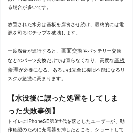
る場合が多いです。
放置された水分は基板を腐食させ続け、最終的には電
源を司るICチップを破壊します。
画面交換
一度腐食が進行すると、
やバッテリー交換
基板
などのパーツ交換だけでは直らなくなり、高度な
修理
が必要になる、あるいは完全に復旧不能になるリ
スクが急激に高まります。
【水没後に誤った処置をしてしま
った失敗事例】
トイレにiPhoneSE第3世代を落としたユーザーが、動
作確認のために充電器を挿したところ、ショートして