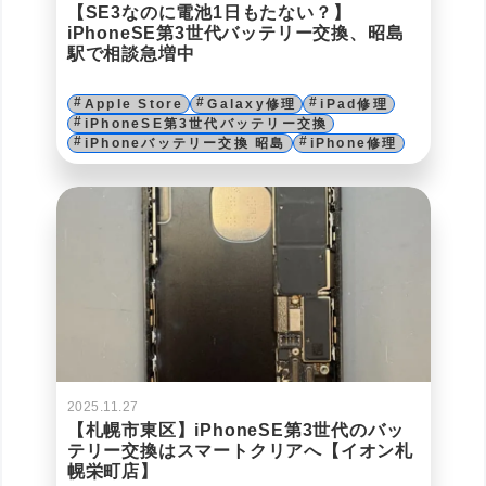
【SE3なのに電池1日もたない？】
iPhoneSE第3世代バッテリー交換、昭島
駅で相談急増中
Apple Store
Galaxy修理
iPad修理
iPhoneSE第3世代バッテリー交換
iPhoneバッテリー交換 昭島
iPhone修理
2025.11.27
【札幌市東区】iPhoneSE第3世代のバッ
テリー交換はスマートクリアへ【イオン札
幌栄町店】