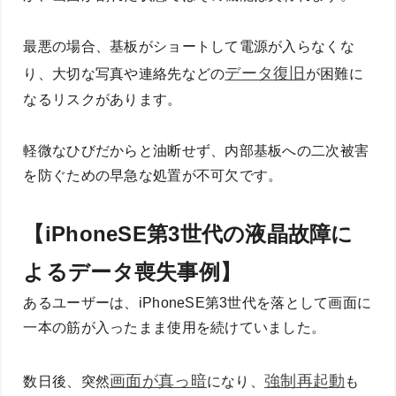
最悪の場合、基板がショートして電源が入らなくな
データ復旧
り、大切な写真や連絡先などの
が困難に
なるリスクがあります。
軽微なひびだからと油断せず、内部基板への二次被害
を防ぐための早急な処置が不可欠です。
【iPhoneSE第3世代の液晶故障に
よるデータ喪失事例】
あるユーザーは、iPhoneSE第3世代を落として画面に
一本の筋が入ったまま使用を続けていました。
画面が真っ暗
強制再起動
数日後、突然
になり、
も