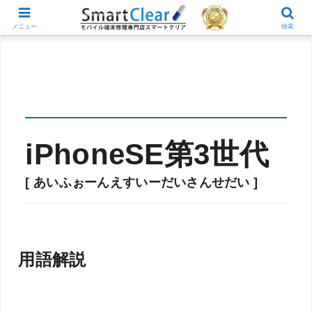
メニュー
検索
iPhoneSE第3世代
[ あいふぉーんえすいーだいさんせだい ]
用語解説