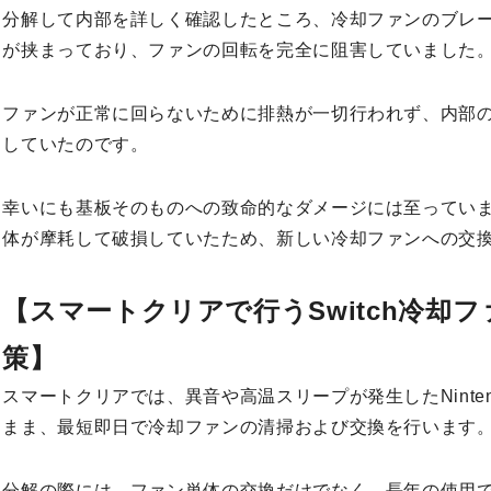
分解して内部を詳しく確認したところ、冷却ファンのブレ
が挟まっており、ファンの回転を完全に阻害していました
ファンが正常に回らないために排熱が一切行われず、内部
していたのです。
幸いにも基板そのものへの致命的なダメージには至ってい
体が摩耗して破損していたため、新しい冷却ファンへの交
【スマートクリアで行うSwitch冷却
策】
スマートクリアでは、異音や高温スリープが発生したNintend
まま、最短即日で冷却ファンの清掃および交換を行います
分解の際には、ファン単体の交換だけでなく、長年の使用