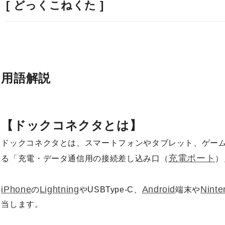
[ どっくこねくた ]
用語解説
【ドックコネクタとは】
ドックコネクタとは、スマートフォンやタブレット、ゲー
充電ポート
る「充電・データ通信用の接続差し込み口（
）
iPhone
Lightning
Android
Ninte
の
やUSBType-C、
端末や
当します。