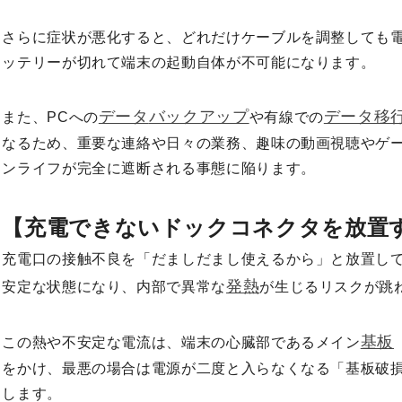
さらに症状が悪化すると、どれだけケーブルを調整しても
ッテリーが切れて端末の起動自体が不可能になります。
データ
バックアップ
データ移
また、PCへの
や有線での
なるため、重要な連絡や日々の業務、趣味の動画視聴やゲ
ンライフが完全に遮断される事態に陥ります。
【充電できないドックコネクタを放置
充電口の接触不良を「だましだまし使えるから」と放置し
発熱
安定な状態になり、内部で異常な
が生じるリスクが跳
基板
この熱や不安定な電流は、端末の心臓部であるメイン
をかけ、最悪の場合は電源が二度と入らなくなる「基板破
します。